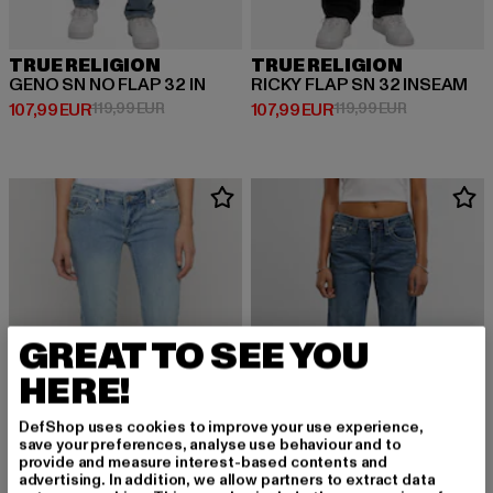
TRUE RELIGION
TRUE RELIGION
GENO SN NO FLAP 32 IN
RICKY FLAP SN 32 INSEAM
Derzeitiger Preis: 107,99 EUR
Aktionspreis: 119,99 EUR
Derzeitiger Preis: 107,99 EUR
Aktionspreis
107,99 EUR
119,99 EUR
107,99 EUR
119,99 EUR
GREAT TO SEE YOU
HERE!
DefShop uses cookies to improve your use experience,
save your preferences, analyse use behaviour and to
provide and measure interest-based contents and
advertising. In addition, we allow partners to extract data