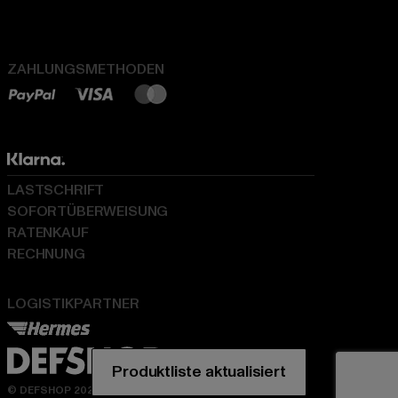
ZAHLUNGSMETHODEN
LASTSCHRIFT
SOFORTÜBERWEISUNG
RATENKAUF
RECHNUNG
LOGISTIKPARTNER
© DEFSHOP 2026. Alle Rechte vorbehalten