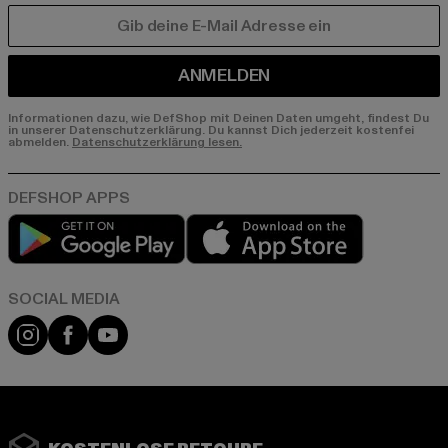
E-MAIL
ANMELDEN
Informationen dazu, wie DefShop mit Deinen Daten umgeht, findest Du
in unserer Datenschutzerklärung. Du kannst Dich jederzeit kostenfei
abmelden.
Datenschutzerklärung lesen.
Play market
App store
Instagram
Facebook
YouTube