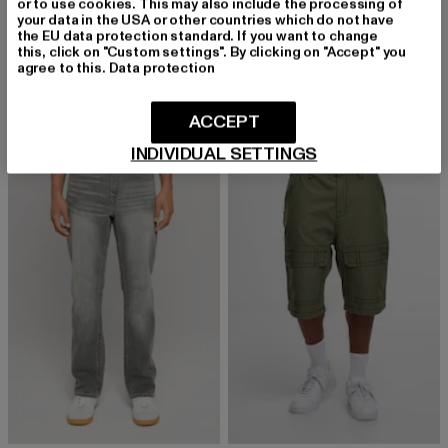
or to use cookies. This may also include the processing of
your data in the USA or other countries which do not have
TRUE RELIGION
TRUE RELIGION
the EU data protection standard. If you want to change
JOEY
BOBBI BAGGY JEAN
this, click on "Custom settings". By clicking on "Accept" you
agree to this.
Data protection
Derzeitiger Preis: 99,99 EUR
Derzeitiger Preis: 104,49 EUR
99,99 EUR
104,49 EUR
ACCEPT
INDIVIDUAL SETTINGS
-10%