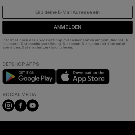
E-MAIL
ANMELDEN
Informationen dazu, wie DefShop mit Deinen Daten umgeht, findest Du
in unserer Datenschutzerklärung. Du kannst Dich jederzeit kostenfei
abmelden.
Datenschutzerklärung lesen.
Play market
App store
Instagram
Facebook
YouTube