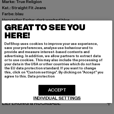
Marke: True Religion
Kat.: Straight Fit Jeans
Farbe: blau
Hersteller Farbe: dark washed blue
GREAT TO SEE YOU
Materialzusammensetzung: 98% Baumwolle, 2%
Elasthan
HERE!
Art.Nr: TR109169-21014
DefShop uses cookies to improve your use experience,
save your preferences, analyse use behaviour and to
Hersteller: True Religion Brand Jeans Germany GmbH |
provide and measure interest-based contents and
advertising. In addition, we allow partners to extract data
vertrieb@unifafashion.com
or to use cookies. This may also include the processing of
Großenbaumer Weg 11 | 40472 Düsseldorf | DE
your data in the USA or other countries which do not have
the EU data protection standard. If you want to change
this, click on "Custom settings". By clicking on "Accept" you
agree to this.
Data protection
GRÖSSE & PASSFORM
ACCEPT
PFLEGEHINWEISE
INDIVIDUAL SETTINGS
LIEFERUNG & RÜCKGABE