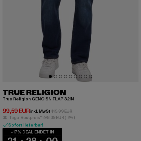
TRUE RELIGION
True Religion GENO SN FLAP 32IN
Derzeitiger Preis: 99,59 EUR
99,59 EUR
Aktionspreis: 119,99 EUR
inkl. MwSt.
119,99 EUR
30-Tage-Bestpreis**: 98,39 EUR
(-2%)
Sofort lieferbar!
-17% DEAL ENDET IN