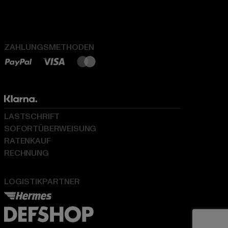
ZAHLUNGSMETHODEN
LASTSCHRIFT
SOFORTÜBERWEISUNG
RATENKAUF
RECHNUNG
LOGISTIKPARTNER