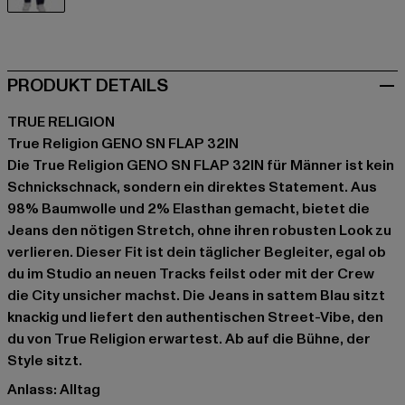
blau
PRODUKT DETAILS
TRUE RELIGION
True Religion GENO SN FLAP 32IN
Die True Religion GENO SN FLAP 32IN für Männer ist kein
Schnickschnack, sondern ein direktes Statement. Aus
98% Baumwolle und 2% Elasthan gemacht, bietet die
Jeans den nötigen Stretch, ohne ihren robusten Look zu
verlieren. Dieser Fit ist dein täglicher Begleiter, egal ob
du im Studio an neuen Tracks feilst oder mit der Crew
die City unsicher machst. Die Jeans in sattem Blau sitzt
knackig und liefert den authentischen Street-Vibe, den
du von True Religion erwartest. Ab auf die Bühne, der
Style sitzt.
Anlass: Alltag