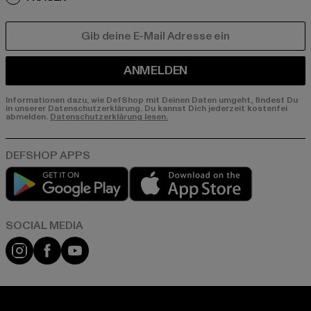
E-MAIL
ANMELDEN
Informationen dazu, wie DefShop mit Deinen Daten umgeht, findest Du
in unserer Datenschutzerklärung. Du kannst Dich jederzeit kostenfei
abmelden.
Datenschutzerklärung lesen.
Play market
App store
Instagram
Facebook
YouTube