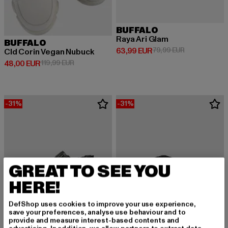
BUFFALO
Raya Ari Glam
BUFFALO
Derzeitiger Preis: 63,99 EUR
Aktionspreis:
63,99 EUR
79,99 EUR
Cld Corin Vegan Nubuck
Derzeitiger Preis: 48,00 EUR
Aktionspreis: 119,99 EUR
48,00 EUR
119,99 EUR
-31%
-31%
GREAT TO SEE YOU
HERE!
DefShop uses cookies to improve your use experience,
save your preferences, analyse use behaviour and to
provide and measure interest-based contents and