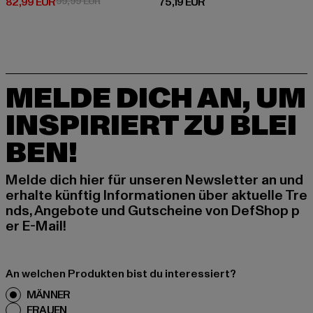
Derzeitiger Preis: 82,99 EUR
Aktionspreis: 99,99 EUR
Derzeitiger Preis: 75,19 EUR
82,99 EUR
99,99 EUR
75,19 EUR
MELDE DICH AN, UM
INSPIRIERT ZU BLEI
BEN!
Melde dich hier für unseren Newsletter an und
erhalte künftig Informationen über aktuelle Tre
nds, Angebote und Gutscheine von DefShop p
er E-Mail!
An welchen Produkten bist du interessiert?
MÄNNER
FRAUEN