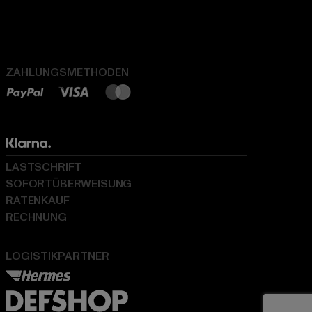
ZAHLUNGSMETHODEN
LASTSCHRIFT
SOFORTÜBERWEISUNG
RATENKAUF
RECHNUNG
LOGISTIKPARTNER