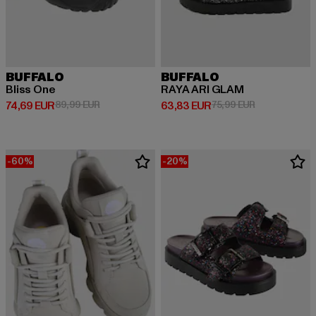
BUFFALO
BUFFALO
Bliss One
RAYA ARI GLAM
Derzeitiger Preis: 74,69 EUR
Aktionspreis: 89,99 EUR
Derzeitiger Preis: 63,83 EUR
Aktionspreis:
74,69 EUR
89,99 EUR
63,83 EUR
75,99 EUR
-60%
-20%