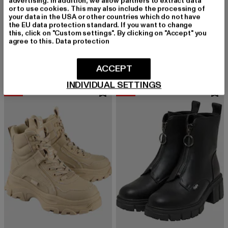
advertising. In addition, we allow partners to extract data
or to use cookies. This may also include the processing of
your data in the USA or other countries which do not have
the EU data protection standard. If you want to change
BUFFALO
BUFFALO
this, click on "Custom settings". By clicking on "Accept" you
ZANOS JOJO - VEGAN NAPPA
ZYDA CROSS - VEGAN LYCRA
agree to this.
Data protection
Derzeitiger Preis: 55,19 EUR
Aktionspreis: 79,99 EUR
Derzeitiger Preis: 48,29 EUR
Aktionspreis:
55,19 EUR
79,99 EUR
48,29 EUR
69,99 EUR
ACCEPT
INDIVIDUAL SETTINGS
-19%
-37%