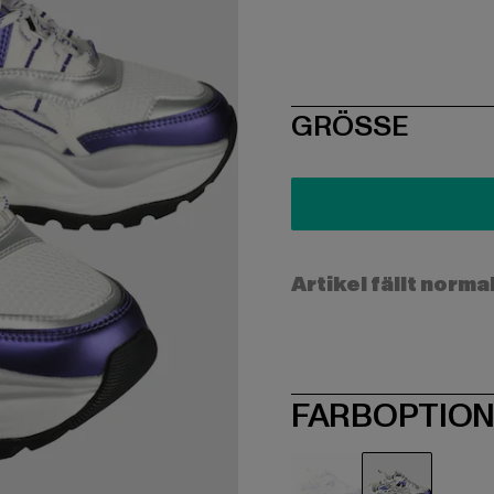
SIZE
GRÖSSE
Artikel fällt norma
FARBOPTIO