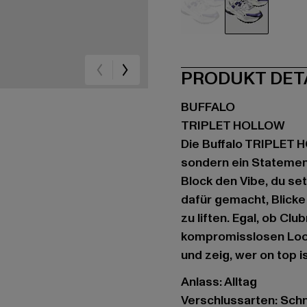
weiß
weiß
PRODUKT DET
BUFFALO
TRIPLET HOLLOW
Die Buffalo TRIPLET H
sondern ein Statement
Block den Vibe, du set
dafür gemacht, Blicke
zu liften. Egal, ob Cl
kompromisslosen Look,
und zeig, wer on top is
Anlass: Alltag
Verschlussarten: Sch