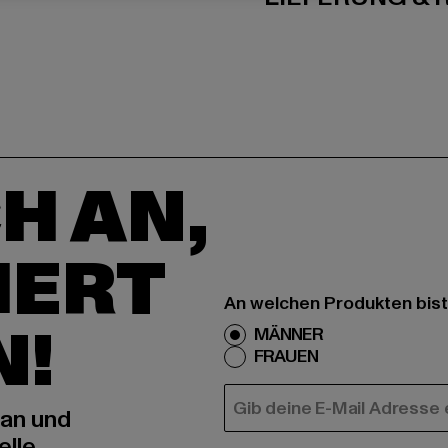
H AN,
IERT
An welchen Produkten bist
N!
MÄNNER
FRAUEN
E-MAIL
 an und
elle