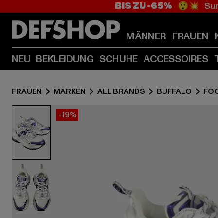
BIS ZU -65%
😲💥 Sum
MÄNNER
FRAUEN
NEU
BEKLEIDUNG
SCHUHE
ACCESSOIRES
FRAUEN
MARKEN
ALL BRANDS
BUFFALO
FO
-19%