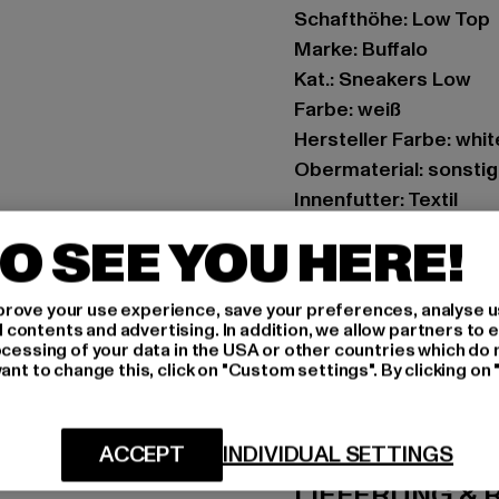
Schafthöhe: Low Top
Marke: Buffalo
Kat.: Sneakers Low
Farbe: weiß
Hersteller Farbe: whit
Obermaterial: sonstige
Innenfutter: Textil
Art.Nr: 1636368-2077
O SEE YOU HERE!
Hersteller: Buffalo B
rove your use experience, save your preferences, analyse u
Schanzenstraße 41 | 5
ontents and advertising. In addition, we allow partners to e
ocessing of your data in the USA or other countries which do 
ant to change this, click on "Custom settings". By clicking on 
GRÖSSE 
PFLEGEHINWE
ACCEPT
INDIVIDUAL SETTINGS
LIEFERUNG &