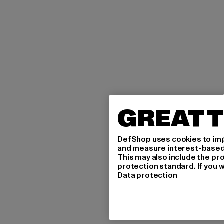
GREAT T
DefShop uses cookies to imp
and measure interest-based c
This may also include the pr
protection standard. If you w
Data protection