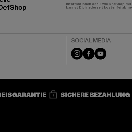
Informationen dazu, wie DefShop mit 
 DefShop
kannst Dich jederzeit kostenfei abme
e
Instagram
Facebook
YouTube
REISGARANTIE
SICHERE BEZAHLUNG