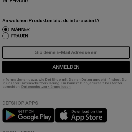
er E-Mail!
An welchen Produkten bist du interessiert?
MÄNNER
FRAUEN
E-MAIL
ANMELDEN
Informationen dazu, wie DefShop mit Deinen Daten umgeht, findest Du
in unserer Datenschutzerklärung. Du kannst Dich jederzeit kostenfei
abmelden.
Datenschutzerklärung lesen.
Play market
App store