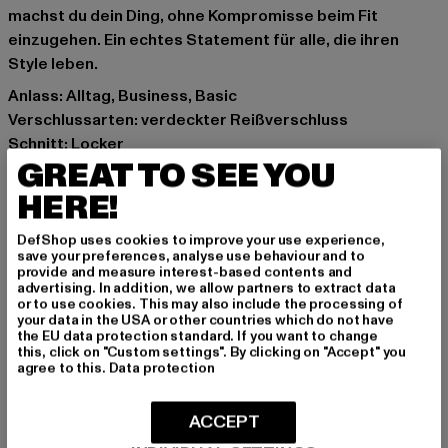
machst du dein Ding, ohne Kompromisse beim Fit
einzugehen. Ein echtes Statement für alle, die ihren
Style leben.
Anlass: Alltag, Business, Basic
Verschlussarten: verdeckter Reißverschluss
Schnitt: Locker
GREAT TO SEE YOU
Marke: 2Y Studios
Kat.: Hosen
HERE!
Farbe: schwarz
Hersteller Farbe: black
DefShop uses cookies to improve your use experience,
save your preferences, analyse use behaviour and to
Materialzusammensetzung: 65% Polyester, 32%
provide and measure interest-based contents and
Baumwolle, 3% Elasthan
advertising. In addition, we allow partners to extract data
or to use cookies. This may also include the processing of
Art.Nr: P-L-10001-00007
your data in the USA or other countries which do not have
the EU data protection standard. If you want to change
this, click on "Custom settings". By clicking on "Accept" you
Hersteller: 2Y Premium GmbH |
info@2y-studios.com
agree to this.
Data protection
Hollefeldstraße 16 | 48282 Emsdetten | DE
ACCEPT