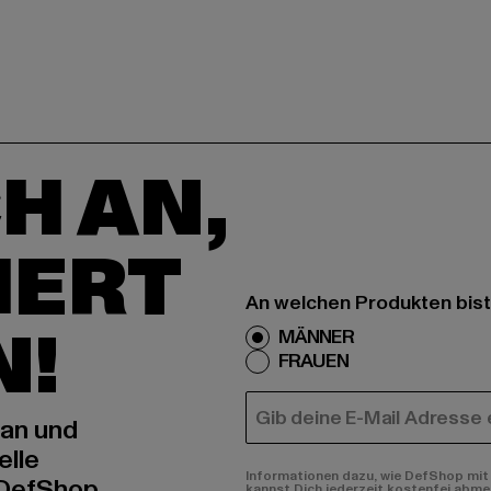
H AN,
IERT
An welchen Produkten bist
N!
MÄNNER
FRAUEN
E-MAIL
 an und
elle
Informationen dazu, wie DefShop mit 
 DefShop
kannst Dich jederzeit kostenfei abme