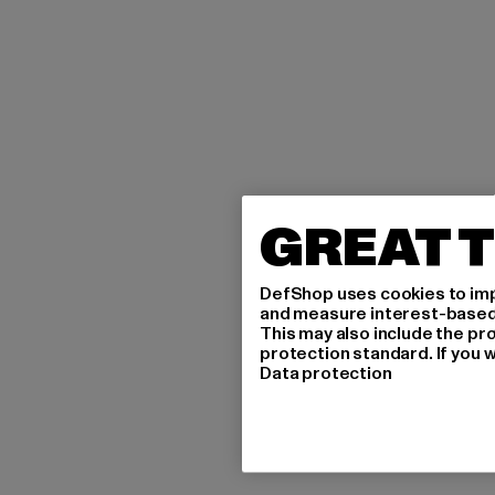
GREAT T
DefShop uses cookies to imp
and measure interest-based c
This may also include the pr
protection standard. If you w
Data protection