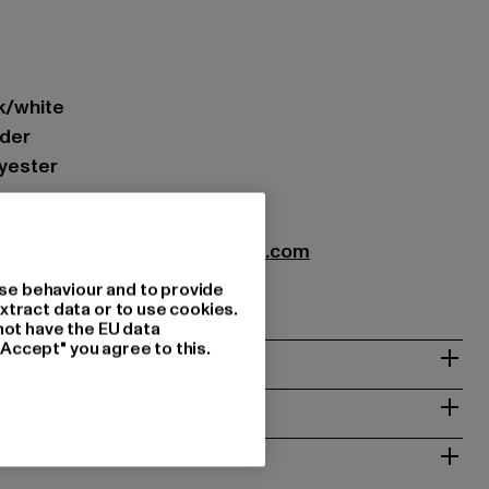
ck/white
eder
lyester
Nando@noctane-distributions.com
ienna | AT
se behaviour and to provide
xtract data or to use cookies.
not have the EU data
"Accept" you agree to this.
& PASSFORM
ISE
 RÜCKGABE