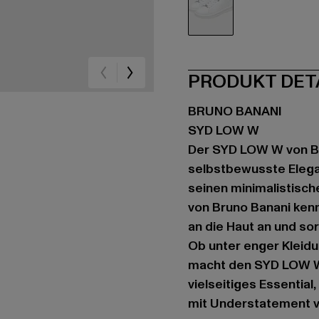
schwarz
PRODUKT DET
BRUNO BANANI
SYD LOW W
Der SYD LOW W von Br
selbstbewusste Elega
seinen minimalistisch
von Bruno Banani ken
an die Haut an und so
Ob unter enger Kleidu
macht den SYD LOW W z
vielseitiges Essential
mit Understatement v