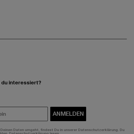
 du interessiert?
ANMELDEN
Deinen Daten umgeht, findest Du in unserer Datenschutzerklärung. Du
lden.
Datenschutzerklärung lesen.