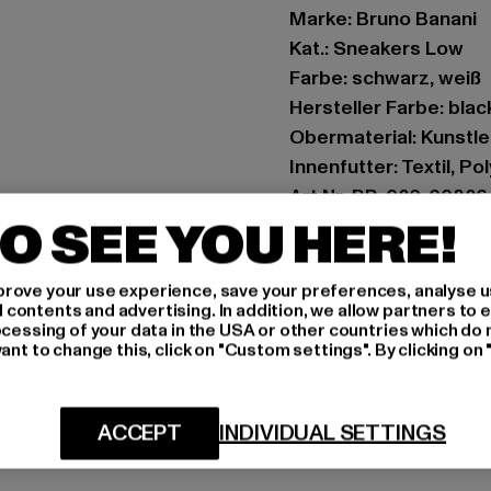
Marke: Bruno Banani
Kat.: Sneakers Low
Farbe: schwarz, weiß
Hersteller Farbe: bla
Obermaterial: Kunstl
Innenfutter: Textil, Po
Art.Nr: BB-020-00826
O SEE YOU HERE!
Hersteller: Noctane |
Am Hof 41683 | 1100 V
rove your use experience, save your preferences, analyse u
ontents and advertising. In addition, we allow partners to e
ocessing of your data in the USA or other countries which do 
ant to change this, click on "Custom settings". By clicking on 
GRÖSSE 
PFLEGEHINWE
ACCEPT
INDIVIDUAL SETTINGS
LIEFERUNG &