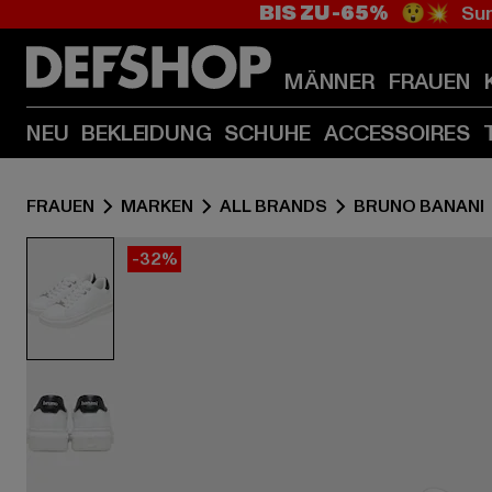
BIS ZU -65%
😲💥 Sum
MÄNNER
FRAUEN
NEU
BEKLEIDUNG
SCHUHE
ACCESSOIRES
FRAUEN
MARKEN
ALL BRANDS
BRUNO BANANI
-32%