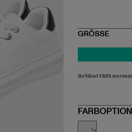
SIZE
GRÖSSE
Artikel fällt norma
FARBOPTIO