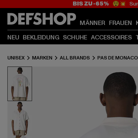
BIS ZU -65%
😲💥 Sum
MÄNNER
FRAUEN
NEU
BEKLEIDUNG
SCHUHE
ACCESSOIRES
UNISEX
MARKEN
ALL BRANDS
PAS DE MONACO