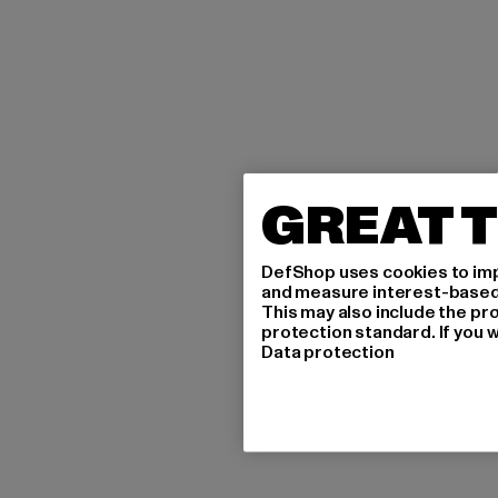
GREAT T
DefShop uses cookies to imp
and measure interest-based c
This may also include the pr
protection standard. If you w
Data protection