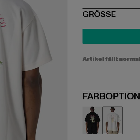
SIZE
GRÖSSE
Artikel fällt norma
FARBOPTIO
schwarz
weiß