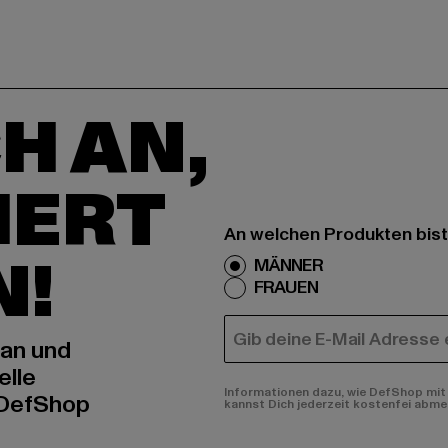
H AN,
IERT
An welchen Produkten bist
N!
MÄNNER
FRAUEN
E-MAIL
 an und
elle
Informationen dazu, wie DefShop mit 
 DefShop
kannst Dich jederzeit kostenfei abme