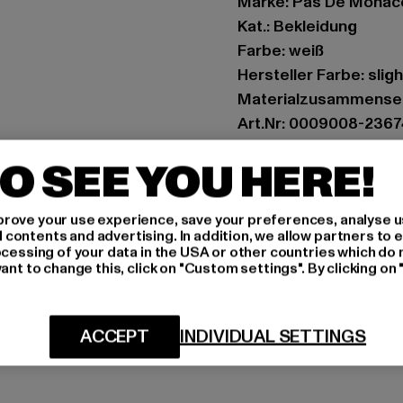
Marke: Pas De Monac
Kat.: Bekleidung
Farbe: weiß
Hersteller Farbe: sligh
Materialzusammenset
Art.Nr: 0009008-2367
O SEE YOU HERE!
Hersteller: Zabou Hou
Shelley Road, Ashton-
rove your use experience, save your preferences, analyse u
ontents and advertising. In addition, we allow partners to e
GRÖSSE 
ocessing of your data in the USA or other countries which do 
ant to change this, click on "Custom settings". By clicking on 
PFLEGEHINWE
LIEFERUNG &
ACCEPT
INDIVIDUAL SETTINGS