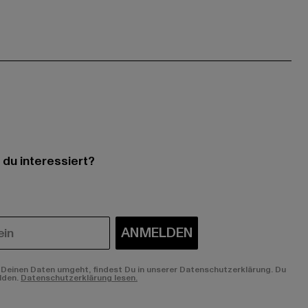
 du interessiert?
ANMELDEN
Deinen Daten umgeht, findest Du in unserer Datenschutzerklärung. Du
lden.
Datenschutzerklärung lesen.