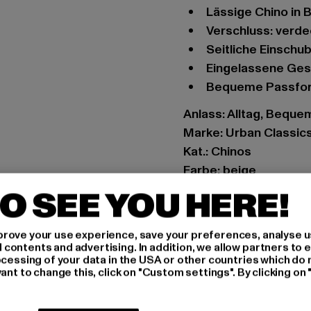
Lässige Chino in
Verschluss: verd
Seitliche Einsch
Eingelassene Ge
Bequeme Passfo
Anlass: Alltag, Bequem
Marke: Urban Classic
Kat.: Chinos
Farbe: beige
Hersteller Farbe: uni
O SEE YOU HERE!
Materialzusammense
Art.Nr: TB4724-03738
rove your use experience, save your preferences, analyse u
ontents and advertising. In addition, we allow partners to e
ocessing of your data in the USA or other countries which do 
Hersteller: TB Intern
ant to change this, click on "Custom settings". By clicking on 
Dr.-Robert-Murjahn-S