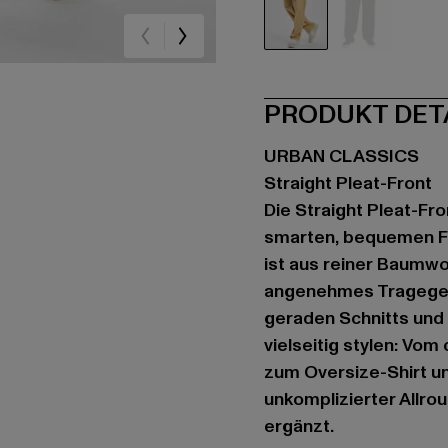
beige
schwarz
PRODUKT DET
URBAN CLASSICS
Straight Pleat-Front
Die Straight Pleat-Fro
smarten, bequemen Fit
ist aus reiner Baumwol
angenehmes Tragegefü
geraden Schnitts und 
vielseitig stylen: Vo
zum Oversize-Shirt und
unkomplizierter Allro
ergänzt.