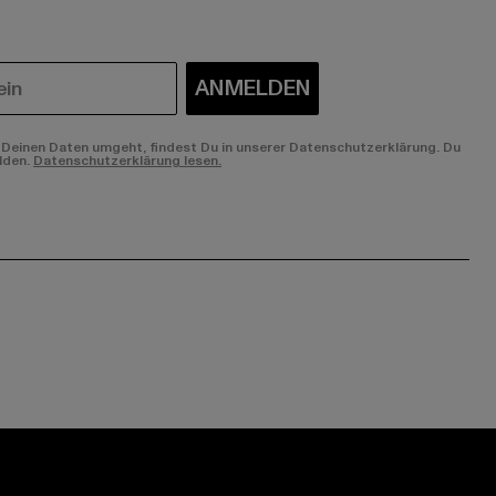
ANMELDEN
Deinen Daten umgeht, findest Du in unserer Datenschutzerklärung. Du
lden.
Datenschutzerklärung lesen.