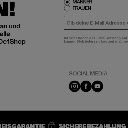
N!
MÄNNER
FRAUEN
E-MAIL
 an und
elle
Informationen dazu, wie DefShop mit 
 DefShop
kannst Dich jederzeit kostenfei abme
e
Instagram
Facebook
YouTube
REISGARANTIE
SICHERE BEZAHLUNG