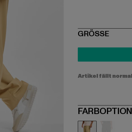
SIZE
GRÖSSE
Artikel fällt norma
FARBOPTIO