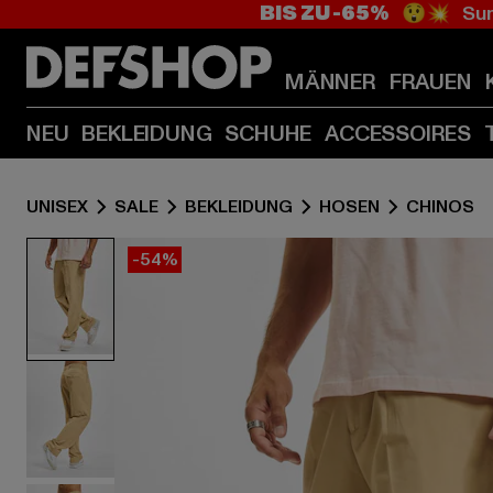
BIS ZU -65%
😲💥 Sum
MÄNNER
FRAUEN
NEU
BEKLEIDUNG
SCHUHE
ACCESSOIRES
UNISEX
SALE
BEKLEIDUNG
HOSEN
CHINOS
-54%