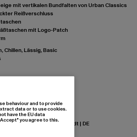
 Beige mit vertikalen Bundfalten von Urban Classics
eckter Reißverschluss
ubtaschen
säßtaschen mit Logo-Patch
rm
, Chillen, Lässig, Basic
s
onbeige
tzung: 100% Baumwolle
se behaviour and to provide
xtract data or to use cookies.
not have the EU data
ational GmbH |
info@tbint.de
"Accept" you agree to this.
traße 7 | 64372 Ober-Ramstadt | DE