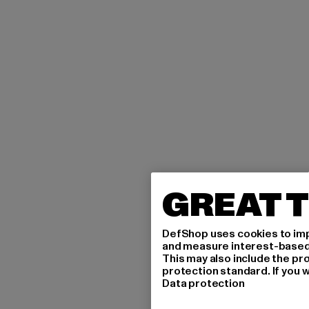
GREAT T
DefShop uses cookies to imp
and measure interest-based c
This may also include the pr
protection standard. If you w
Data protection