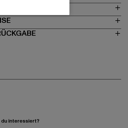
& PASSFORM
ISE
 RÜCKGABE
 du interessiert?