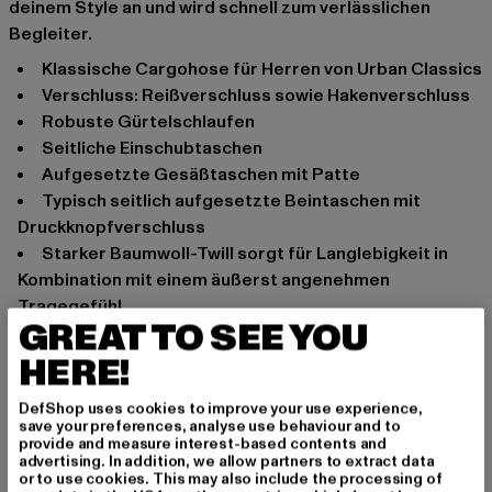
deinem Style an und wird schnell zum verlässlichen
Begleiter.
Klassische Cargohose für Herren von Urban Classics
Verschluss: Reißverschluss sowie Hakenverschluss
Robuste Gürtelschlaufen
Seitliche Einschubtaschen
Aufgesetzte Gesäßtaschen mit Patte
Typisch seitlich aufgesetzte Beintaschen mit
Druckknopfverschluss
Starker Baumwoll-Twill sorgt für Langlebigkeit in
Kombination mit einem äußerst angenehmen
Tragegefühl
GREAT TO SEE YOU
Gerader Beinschnitt
Regular Fit
HERE!
Anlass: Alltag, Modern, Freizeit, Lässig, Basic
DefShop uses cookies to improve your use experience,
Verschlussarten: verdeckter Reißverschluss
save your preferences, analyse use behaviour and to
provide and measure interest-based contents and
Schnitt: Regular-Fit
advertising. In addition, we allow partners to extract data
Marke: Urban Classics
or to use cookies. This may also include the processing of