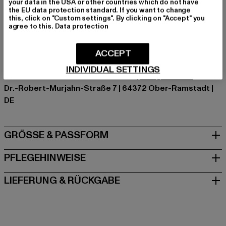
your data in the USA or other countries which do not have
Kat.: Cargohosen
the EU data protection standard. If you want to change
Farbe: beige
this, click on "Custom settings". By clicking on "Accept" you
agree to this.
Data protection
Hersteller Farbe: unionbeige
Materialzusammensetzung: 100% Baumwolle
Art.Nr: TB4705-03738
ACCEPT
INDIVIDUAL SETTINGS
Hersteller: TB International GmbH |
info@tbint.de
Dr.-Robert-Murjahn-Straße 7 | 64372 Ober-Ramstadt |
DE
GRÖSSE & PASSFORM
PFLEGEHINWEISE
LIEFERUNG & RÜCKGABE