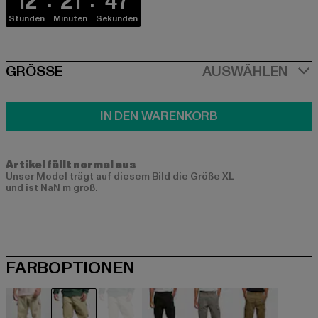
12
21
47
Stunden
Minuten
Sekunden
SIZE
GRÖSSE
AUSWÄHLEN
IN DEN WARENKORB
Artikel fällt normal aus
Unser Model trägt auf diesem Bild die Größe XL
und ist NaN m groß.
FARBOPTIONEN