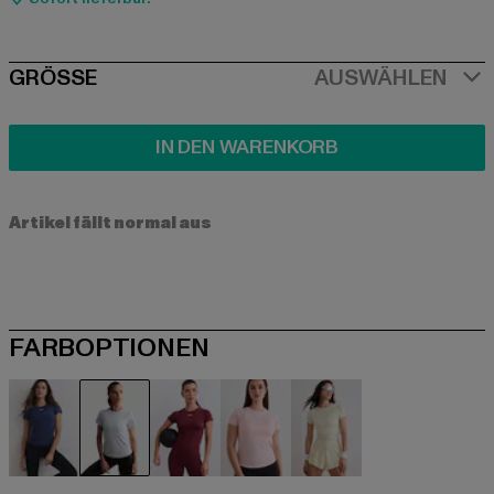
SIZE
GRÖSSE
AUSWÄHLEN
IN DEN WARENKORB
Artikel fällt normal aus
FARBOPTIONEN
blau
blau
rot
rosa
gelb