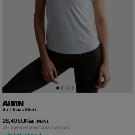
AIMN
Soft Basic Short
Derzeitiger Preis: 28,49 EUR
28,49 EUR
inkl. MwSt.
30-Tage-Bestpreis**: 29,09 EUR
(2%)
Sofort lieferbar!