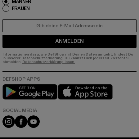
MÄNNER
FRAUEN
E-MAIL
ANMELDEN
Informationen dazu, wie DefShop mit Deinen Daten umgeht, findest Du
in unserer Datenschutzerklärung. Du kannst Dich jederzeit kostenfei
abmelden.
Datenschutzerklärung lesen.
Play market
App store
Instagram
Facebook
YouTube