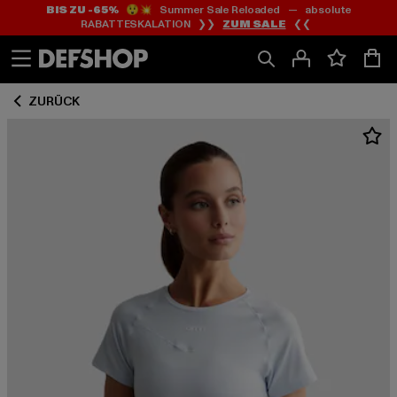
BIS ZU -65%
😲💥 Summer Sale Reloaded — absolute
Zum
Zum
RABATTESKALATION ❯❯
ZUM SALE
❮❮
Inhalt
Fußzeile
springen
springen
ZURÜCK