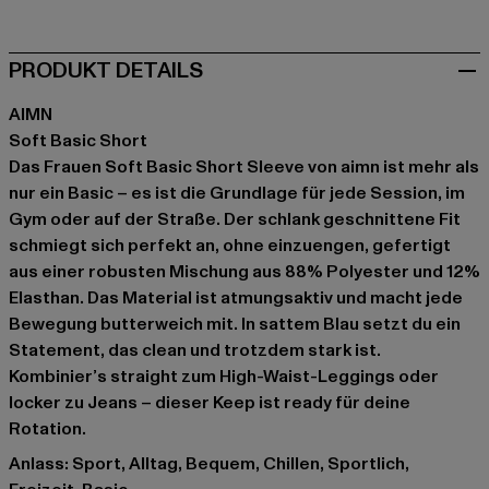
PRODUKT DETAILS
AIMN
Soft Basic Short
Das Frauen Soft Basic Short Sleeve von aimn ist mehr als
nur ein Basic – es ist die Grundlage für jede Session, im
Gym oder auf der Straße. Der schlank geschnittene Fit
schmiegt sich perfekt an, ohne einzuengen, gefertigt
aus einer robusten Mischung aus 88% Polyester und 12%
Elasthan. Das Material ist atmungsaktiv und macht jede
Bewegung butterweich mit. In sattem Blau setzt du ein
Statement, das clean und trotzdem stark ist.
Kombinier’s straight zum High-Waist-Leggings oder
locker zu Jeans – dieser Keep ist ready für deine
Rotation.
Anlass: Sport, Alltag, Bequem, Chillen, Sportlich,