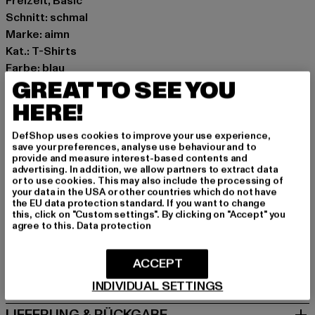
Freizeit, Basic
Schnitt: schmal
Marke: aimn
Kat.: T-Shirts
Farbe: blau
GREAT TO SEE YOU
Hersteller Farbe: aura
Materialzusammensetzung: 88% Polyester, 12%
HERE!
Elasthan
Art.Nr: 21070028-07644
DefShop uses cookies to improve your use experience,
save your preferences, analyse use behaviour and to
provide and measure interest-based contents and
Hersteller: Urban Styles Agency GmbH & Co. KG |
advertising. In addition, we allow partners to extract data
or to use cookies. This may also include the processing of
agentur@urbanstylesagency.com
your data in the USA or other countries which do not have
Schanzenstraße 41 | 51063 Köln | DE
the EU data protection standard. If you want to change
this, click on "Custom settings". By clicking on "Accept" you
agree to this.
Data protection
GRÖSSE & PASSFORM
ACCEPT
PFLEGEHINWEISE
INDIVIDUAL SETTINGS