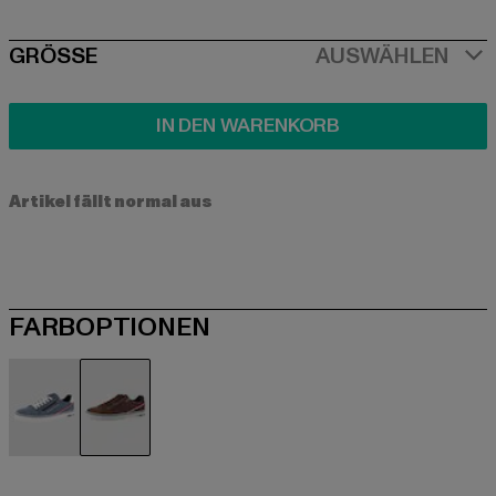
SIZE
GRÖSSE
AUSWÄHLEN
IN DEN WARENKORB
Artikel fällt normal aus
FARBOPTIONEN
blau
braun