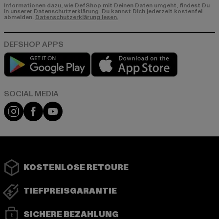
Informationen dazu, wie DefShop mit Deinen Daten umgeht, findest Du
in unserer Datenschutzerklärung. Du kannst Dich jederzeit kostenfei
abmelden.
Datenschutzerklärung lesen.
Play market
App store
Instagram
Facebook
YouTube
KOSTENLOSE RETOURE
TIEFPREISGARANTIE
SICHERE BEZAHLUNG