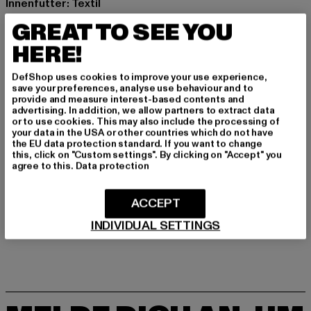
Innenfutter: Textil
Art.Nr: 5380050003-02261
GREAT TO SEE YOU
HERE!
Hersteller: Supremo Shoes & Boots GmbH |
info@supremo-shoes.de
DefShop uses cookies to improve your use experience,
Blocksbergstraße 174 | 66955 Pirmasens | DE
save your preferences, analyse use behaviour and to
provide and measure interest-based contents and
advertising. In addition, we allow partners to extract data
or to use cookies. This may also include the processing of
GRÖSSE & PASSFORM
your data in the USA or other countries which do not have
the EU data protection standard. If you want to change
this, click on "Custom settings". By clicking on "Accept" you
PFLEGEHINWEISE
agree to this.
Data protection
LIEFERUNG & RÜCKGABE
ACCEPT
INDIVIDUAL SETTINGS