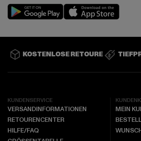
Play market
App stor
KOSTENLOSE RETOURE
TIEFP
KUNDENSERVICE
KUNDEN
VERSANDINFORMATIONEN
MEIN K
RETOURENCENTER
BESTEL
HILFE/FAQ
WUNSCH