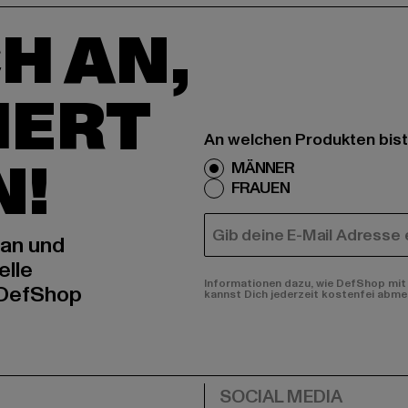
H AN,
IERT
An welchen Produkten bist
N!
MÄNNER
FRAUEN
E-MAIL
 an und
elle
Informationen dazu, wie DefShop mit 
 DefShop
kannst Dich jederzeit kostenfei abme