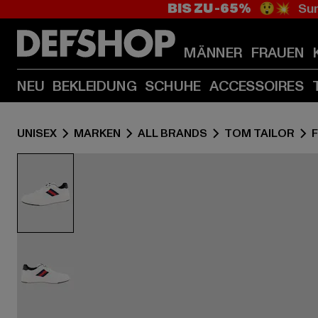
BIS ZU -65%
😲💥 Sum
MÄNNER
FRAUEN
NEU
BEKLEIDUNG
SCHUHE
ACCESSOIRES
UNISEX
MARKEN
ALL BRANDS
TOM TAILOR