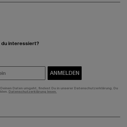
 du interessiert?
ANMELDEN
Deinen Daten umgeht, findest Du in unserer Datenschutzerklärung. Du
lden.
Datenschutzerklärung lesen.