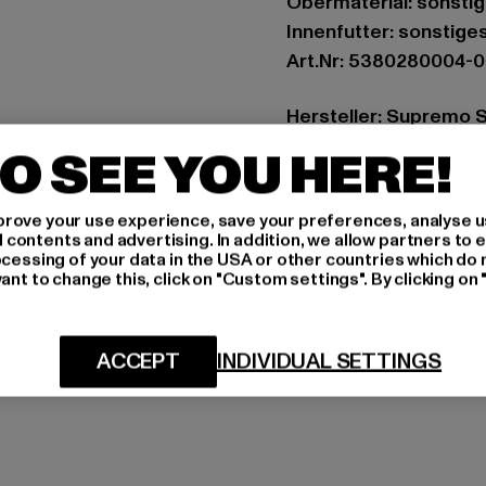
Obermaterial: sonstig
Innenfutter: sonstige
Art.Nr: 5380280004-
Hersteller: Supremo 
Blocksbergstraße 174
O SEE YOU HERE!
GRÖSSE 
rove your use experience, save your preferences, analyse u
ontents and advertising. In addition, we allow partners to e
ocessing of your data in the USA or other countries which do 
PFLEGEHINWE
ant to change this, click on "Custom settings". By clicking on 
LIEFERUNG &
ACCEPT
INDIVIDUAL SETTINGS