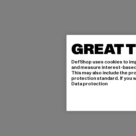
GREAT T
DefShop uses cookies to imp
and measure interest-based c
This may also include the pr
protection standard. If you w
Data protection