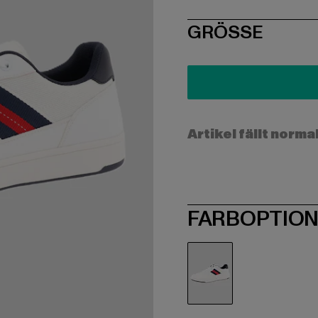
SIZE
GRÖSSE
Artikel fällt norma
FARBOPTIO
weiß