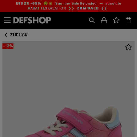
BIS ZU -65%
😲💥 Summer Sale Reloaded — absolute
Zum
Zum
RABATTESKALATION ❯❯
ZUM SALE
❮❮
Inhalt
Fußzeile
springen
springen
ZURÜCK
-13%