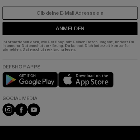
E-MAIL
ANMELDEN
Informationen dazu, wie DefShop mit Deinen Daten umgeht, findest Du
in unserer Datenschutzerklärung. Du kannst Dich jederzeit kostenfei
abmelden.
Datenschutzerklärung lesen.
Play market
App store
Instagram
Facebook
YouTube