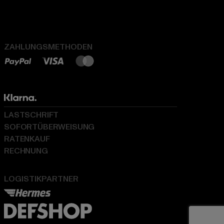
ZAHLUNGSMETHODEN
LASTSCHRIFT
SOFORTÜBERWEISUNG
RATENKAUF
RECHNUNG
LOGISTIKPARTNER