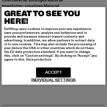
Obermaterial: sonstiges Material
Innenfutter: sonstiges Material
GREAT TO SEE YOU
Art.Nr: 2670120001-04041
HERE!
Hersteller: Supremo Shoes & Boots GmbH |
info@supremo-shoes.de
DefShop uses cookies to improve your use experience,
save your preferences, analyse use behaviour and to
Blocksbergstraße 174 | 66955 Pirmasens | DE
provide and measure interest-based contents and
advertising. In addition, we allow partners to extract data
or to use cookies. This may also include the processing of
your data in the USA or other countries which do not have
GRÖSSE & PASSFORM
the EU data protection standard. If you want to change
this, click on "Custom settings". By clicking on "Accept" you
agree to this.
Data protection
PFLEGEHINWEISE
ACCEPT
LIEFERUNG & RÜCKGABE
INDIVIDUAL SETTINGS