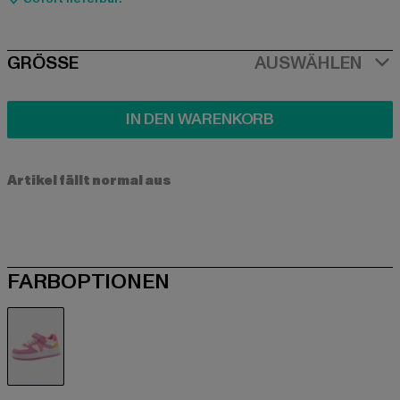
SIZE
GRÖSSE
AUSWÄHLEN
IN DEN WARENKORB
Artikel fällt normal aus
FARBOPTIONEN
weiß