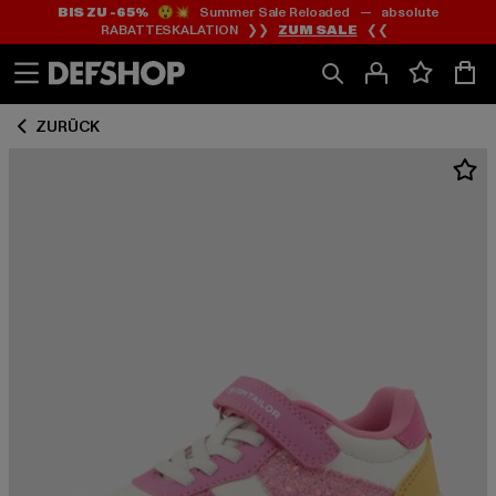
BIS ZU -65%
😲💥 Summer Sale Reloaded — absolute
Zum
Zum
RABATTESKALATION ❯❯
ZUM SALE
❮❮
Inhalt
Fußzeile
springen
springen
ZURÜCK