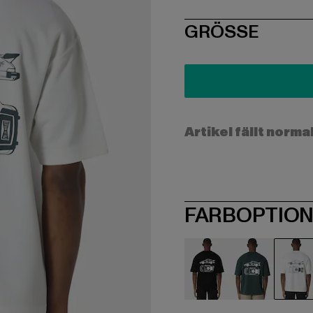
SIZE
GRÖSSE
Artikel fällt norma
FARBOPTIO
schwarz
grün
we