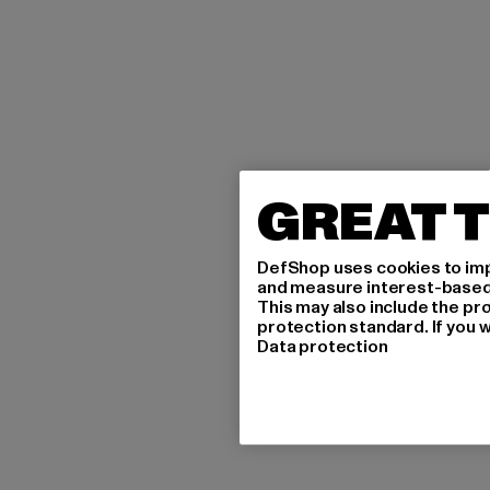
GREAT T
DefShop uses cookies to imp
and measure interest-based c
This may also include the pr
protection standard. If you w
Data protection