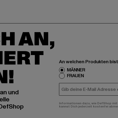
H AN,
IERT
An welchen Produkten bist
N!
MÄNNER
FRAUEN
E-MAIL
 an und
elle
Informationen dazu, wie DefShop mit 
 DefShop
kannst Dich jederzeit kostenfei abme