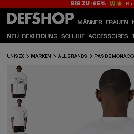
BIS ZU -65%
😲💥 Sum
MÄNNER
FRAUEN
NEU
BEKLEIDUNG
SCHUHE
ACCESSOIRES
UNISEX
MARKEN
ALL BRANDS
PAS DE MONACO