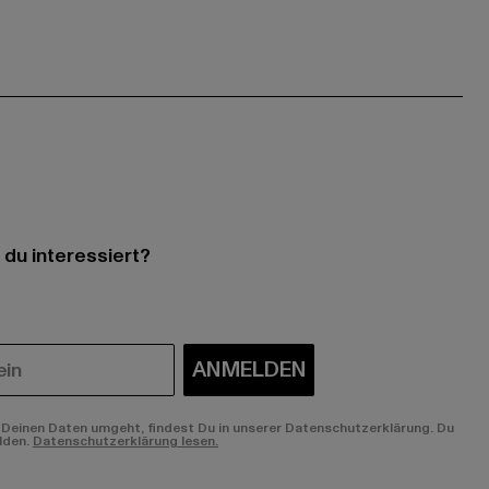
 du interessiert?
ANMELDEN
Deinen Daten umgeht, findest Du in unserer Datenschutzerklärung. Du
lden.
Datenschutzerklärung lesen.