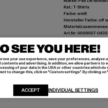
Marke: Pas De Monac
Kat.: T-Shirts
Farbe: weiß
Hersteller Farbe: off 
Materialzusammense
Art.Nr: 0009007-0435
O SEE YOU HERE!
Hersteller: Zabou Hou
Shelley Road, Ashton-
rove your use experience, save your preferences, analyse u
ontents and advertising. In addition, we allow partners to e
GRÖSSE 
ocessing of your data in the USA or other countries which do 
ant to change this, click on "Custom settings". By clicking on 
PFLEGEHINWE
LIEFERUNG &
ACCEPT
INDIVIDUAL SETTINGS