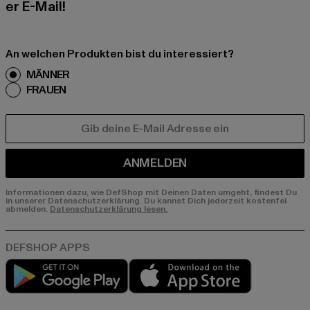
er E-Mail!
An welchen Produkten bist du interessiert?
MÄNNER
FRAUEN
E-MAIL
ANMELDEN
Informationen dazu, wie DefShop mit Deinen Daten umgeht, findest Du
in unserer Datenschutzerklärung. Du kannst Dich jederzeit kostenfei
abmelden.
Datenschutzerklärung lesen.
Play market
App store