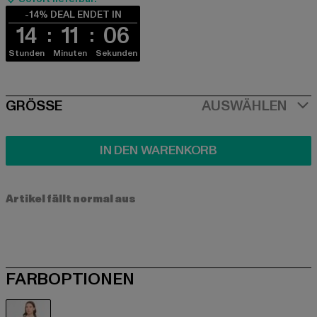
-14% DEAL ENDET IN
14
11
06
Stunden
Minuten
Sekunden
SIZE
GRÖSSE
AUSWÄHLEN
IN DEN WARENKORB
Artikel fällt normal aus
FARBOPTIONEN