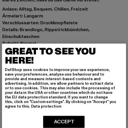
klares Zeichen, dass du das Game verstehst.
Anlass: Alltag, Bequem, Chillen, Freizeit
Ärmelart: Langarm
Verschlussarten: Druckknopfleiste
Details: Brandlogo, Rippstrickbündchen,
Einschubtaschen
Schnitt: Normal
GREAT TO SEE YOU
Marke: Karl Kani
Kat.: Bombers / Blousons
HERE!
Farbe: braun
DefShop uses cookies to improve your use experience,
Hersteller Farbe: brown/rose
save your preferences, analyse use behaviour and to
Materialzusammensetzung: 100% Polyester
provide and measure interest-based contents and
advertising. In addition, we allow partners to extract data
Art.Nr: KW262-014-20487
or to use cookies. This may also include the processing of
your data in the USA or other countries which do not have
the EU data protection standard. If you want to change
Hersteller: Urban Styles Agency GmbH & Co. KG |
this, click on "Custom settings". By clicking on "Accept" you
agentur@urbanstylesagency.com
agree to this.
Data protection
Schanzenstraße 41 | 51063 Köln | DE
ACCEPT