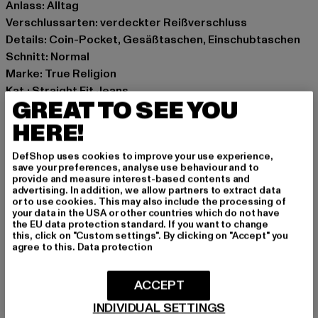
Anlass: Alltag
Verschlussarten: verdeckter Reißverschluss
Details: Coin-Pocket, Gesäßtaschen, Einschubtaschen
Schnitt: Normal
Marke: True Religion
Kat.: Straight Fit Jeans
GREAT TO SEE YOU
Farbe: blau
Hersteller Farbe: damon dark wash
HERE!
Materialzusammensetzung: 98% Baumwolle, 2%
DefShop uses cookies to improve your use experience,
Elasthan
save your preferences, analyse use behaviour and to
Art.Nr: TR109155-23062
provide and measure interest-based contents and
advertising. In addition, we allow partners to extract data
or to use cookies. This may also include the processing of
Hersteller: True Religion Brand Jeans Germany GmbH |
your data in the USA or other countries which do not have
the EU data protection standard. If you want to change
vertrieb@unifafashion.com
this, click on "Custom settings". By clicking on "Accept" you
Großenbaumer Weg 11 | 40472 Düsseldorf | DE
agree to this.
Data protection
ACCEPT
GRÖSSE & PASSFORM
INDIVIDUAL SETTINGS