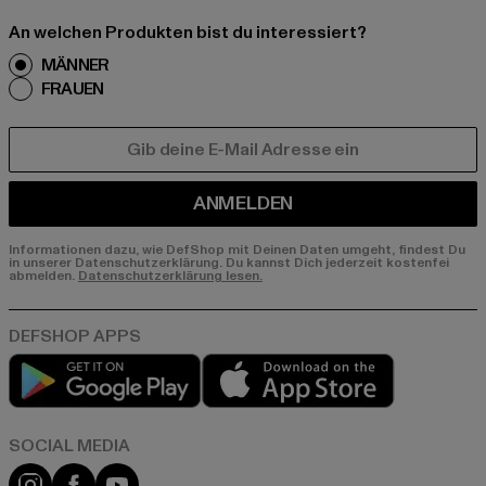
An welchen Produkten bist du interessiert?
MÄNNER
FRAUEN
E-MAIL
ANMELDEN
Informationen dazu, wie DefShop mit Deinen Daten umgeht, findest Du
in unserer Datenschutzerklärung. Du kannst Dich jederzeit kostenfei
abmelden.
Datenschutzerklärung lesen.
Play market
App store
Instagram
Facebook
YouTube