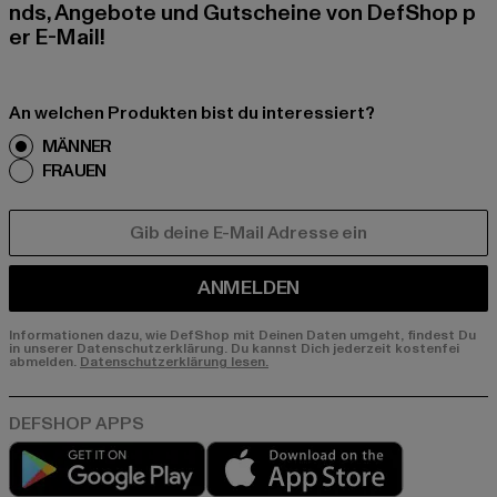
nds, Angebote und Gutscheine von DefShop p
er E-Mail!
An welchen Produkten bist du interessiert?
MÄNNER
FRAUEN
E-MAIL
ANMELDEN
Informationen dazu, wie DefShop mit Deinen Daten umgeht, findest Du
in unserer Datenschutzerklärung. Du kannst Dich jederzeit kostenfei
abmelden.
Datenschutzerklärung lesen.
Play market
App store