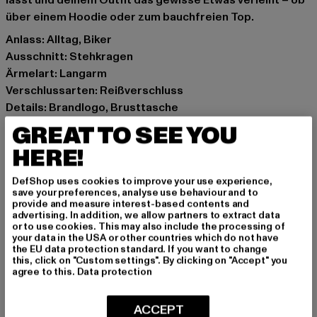
lässt und deinem Outfit das gewisse Etwas verleiht – ob
über einem Hoodie oder zum bauchfreien Top.
Anlass: Alltag, Biker
Ausschnitt: Stehkragen
Ärmelart: Langarm
Verschlussarten: Reißverschluss
Details: Brandlogo, Brusttasche
Schnitt: Kurz
GREAT TO SEE YOU
Marke: Karl Kani
HERE!
Kat.: Denim Jackets
Farbe: blau
DefShop uses cookies to improve your use experience,
Hersteller Farbe: bleached blue
save your preferences, analyse use behaviour and to
provide and measure interest-based contents and
Materialzusammensetzung: 100% Baumwolle
advertising. In addition, we allow partners to extract data
Art.Nr: 61770002-00831
or to use cookies. This may also include the processing of
your data in the USA or other countries which do not have
the EU data protection standard. If you want to change
Hersteller: Urban Styles Agency GmbH & Co. KG |
this, click on "Custom settings". By clicking on "Accept" you
agree to this.
Data protection
agentur@urbanstylesagency.com
Schanzenstraße 41 | 51063 Köln | DE
ACCEPT