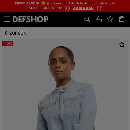
BIS ZU -65%
😲💥 Summer Sale Reloaded — absolute
Zum
Zum
RABATTESKALATION ❯❯
ZUM SALE
❮❮
Inhalt
Fußzeile
springen
springen
ZURÜCK
-10%