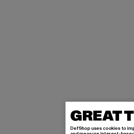
GREAT T
DefShop uses cookies to imp
and measure interest-based c