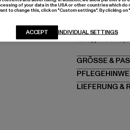
Materialzusammenset
ocessing of your data in the USA or other countries which do 
Art.Nr: GI6699-00007
ant to change this, click on "Custom settings". By clicking on 
Hersteller: New Guard
ACCEPT
INDIVIDUAL SETTINGS
nggbeta@cert.studiop
Via Filippo Turati 12 | 
GRÖSSE 
PFLEGEHINWE
LIEFERUNG &