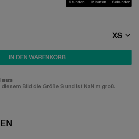
Stunden
Minuten
Sekunden
XS
IN DEN WARENKORB
l aus
 diesem Bild die Größe S und ist NaN m groß.
NEN