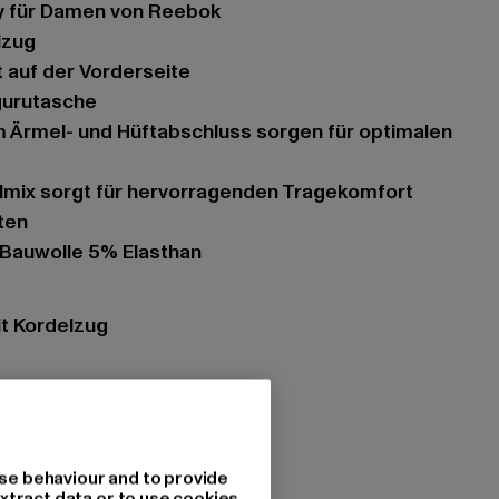
dy für Damen von Reebok
lzug
t auf der Vorderseite
gurutasche
lmix sorgt für hervorragenden Tragekomfort
ten
 Bauwolle 5% Elasthan
it Kordelzug
- Hoodies
k
se behaviour and to provide
xtract data or to use cookies.