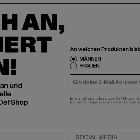
H AN,
IERT
An welchen Produkten bist
N!
MÄNNER
FRAUEN
E-MAIL
 an und
elle
Informationen dazu, wie DefShop mit 
 DefShop
kannst Dich jederzeit kostenfei abme