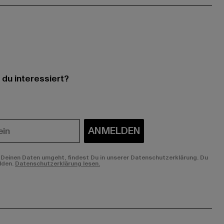
 du interessiert?
ANMELDEN
Deinen Daten umgeht, findest Du in unserer Datenschutzerklärung. Du
lden.
Datenschutzerklärung lesen.