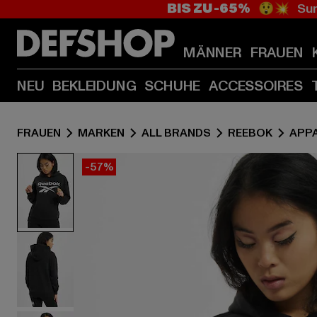
BIS ZU -65%
😲💥 Sum
MÄNNER
FRAUEN
NEU
BEKLEIDUNG
SCHUHE
ACCESSOIRES
FRAUEN
MARKEN
ALL BRANDS
REEBOK
APP
-57%