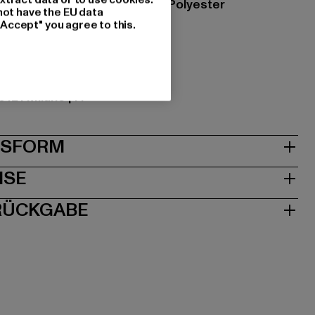
zung: 80% Baumwolle, 20% Polyester
not have the EU data
"Accept" you agree to this.
s Group Beta S.R.L |
irola.com
20121 Milano | IT
& PASSFORM
ISE
 RÜCKGABE