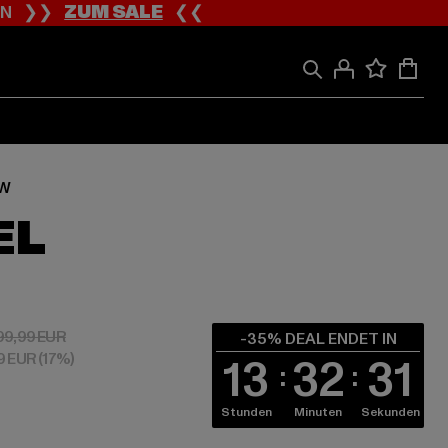
ION ❯❯
ZUM SALE
❮❮
OW
EL
 64,99 EUR
Aktionspreis: 99,99 EUR
99,99 EUR
-35% DEAL ENDET IN
99 EUR
(17%)
13
32
30
Stunden
Minuten
Sekunden