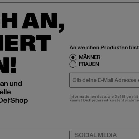
H AN,
IERT
An welchen Produkten bist
N!
MÄNNER
FRAUEN
E-MAIL
 an und
elle
Informationen dazu, wie DefShop mit 
 DefShop
kannst Dich jederzeit kostenfei abme