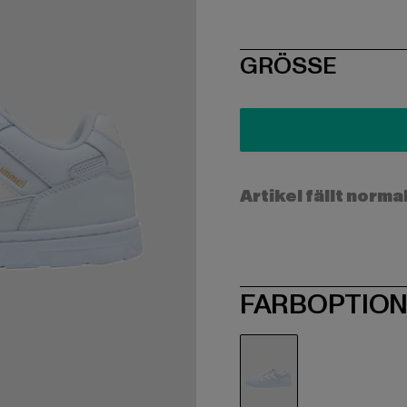
SIZE
GRÖSSE
Artikel fällt norma
FARBOPTIO