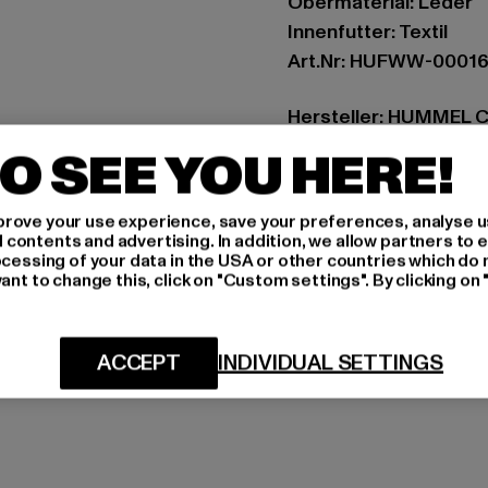
Obermaterial: Leder
Innenfutter: Textil
Art.Nr: HUFWW-0001
Hersteller: HUMMEL 
Balticagade 20 | 8000
O SEE YOU HERE!
GRÖSSE 
rove your use experience, save your preferences, analyse u
ontents and advertising. In addition, we allow partners to e
ocessing of your data in the USA or other countries which do 
PFLEGEHINWE
ant to change this, click on "Custom settings". By clicking on 
LIEFERUNG &
ACCEPT
INDIVIDUAL SETTINGS