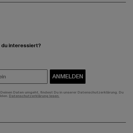
 du interessiert?
ANMELDEN
Deinen Daten umgeht, findest Du in unserer Datenschutzerklärung. Du
lden.
Datenschutzerklärung lesen.