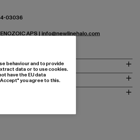
64-03036
CENOZOIC APS |
info@newlinehalo.com
 Aarhus C | DK
& PASSFORM
se behaviour and to provide
xtract data or to use cookies.
not have the EU data
ISE
"Accept" you agree to this.
 RÜCKGABE