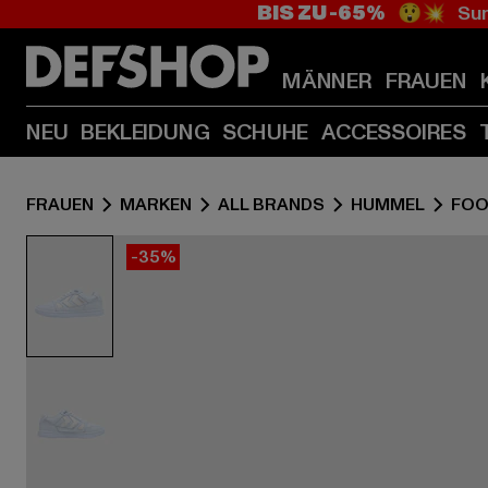
BIS ZU -65%
😲💥 Sum
MÄNNER
FRAUEN
NEU
BEKLEIDUNG
SCHUHE
ACCESSOIRES
FRAUEN
MARKEN
ALL BRANDS
HUMMEL
FO
-35%