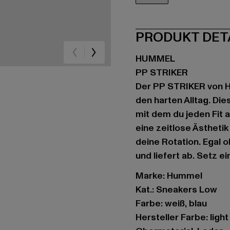
weiß
PRODUKT DET
HUMMEL
PP STRIKER
Der PP STRIKER von H
den harten Alltag. Die
mit dem du jeden Fit 
eine zeitlose Ästheti
deine Rotation. Egal 
und liefert ab. Setz e
Marke: Hummel
Kat.: Sneakers Low
Farbe: weiß, blau
Hersteller Farbe: ligh