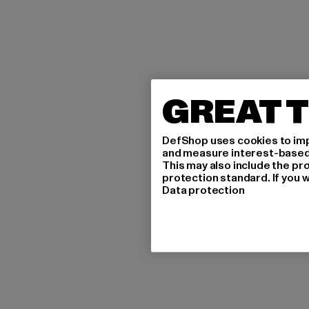
GREAT T
DefShop uses cookies to imp
and measure interest-based c
This may also include the pr
protection standard. If you w
Data protection