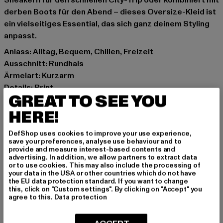
Sneakern für den schnellen City-Trip oder kombiniert mit
derben Boots für den Abend – dieses Oversize-Kleid ist
ein vielseitiges Essential, das sich ganz deinem Styling
anpasst.
Anlass: Alltag, Bequem, Chillen, Freizeit
Ausschnitt: Rundhals
Ärmelart: Kurzarm
Details: Print
GREAT TO SEE YOU
Schnitt: Oversize
Marke: Merchcode
HERE!
Kat.: Day Dresses
DefShop uses cookies to improve your use experience,
Farbe: rosa
save your preferences, analyse use behaviour and to
Hersteller Farbe: duskrose
provide and measure interest-based contents and
advertising. In addition, we allow partners to extract data
Materialzusammensetzung: 100% Baumwolle
or to use cookies. This may also include the processing of
Art.Nr: MP0007515-02913
your data in the USA or other countries which do not have
the EU data protection standard. If you want to change
this, click on "Custom settings". By clicking on "Accept" you
Hersteller: TB International GmbH |
info@tbint.de
agree to this.
Data protection
Dr.-Robert-Murjahn-Straße 7 | 64372 Ober-Ramstadt |
DE