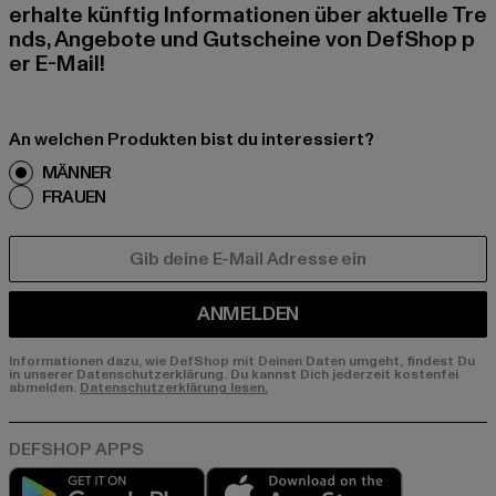
erhalte künftig Informationen über aktuelle Tre
nds, Angebote und Gutscheine von DefShop p
er E-Mail!
An welchen Produkten bist du interessiert?
MÄNNER
FRAUEN
E-MAIL
ANMELDEN
Informationen dazu, wie DefShop mit Deinen Daten umgeht, findest Du
in unserer Datenschutzerklärung. Du kannst Dich jederzeit kostenfei
abmelden.
Datenschutzerklärung lesen.
Play market
App store