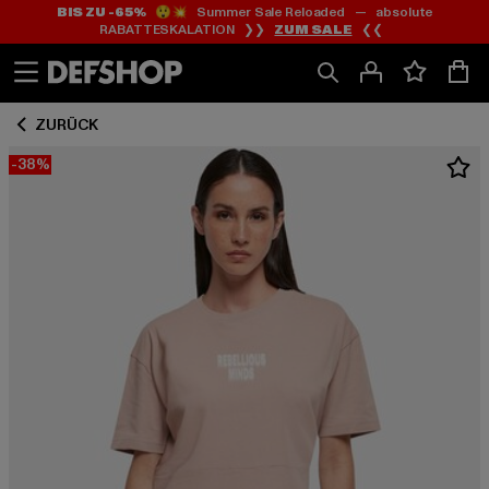
BIS ZU -65%
😲💥 Summer Sale Reloaded — absolute
Zum
Zum
RABATTESKALATION ❯❯
ZUM SALE
❮❮
Inhalt
Fußzeile
springen
springen
ZURÜCK
-38%