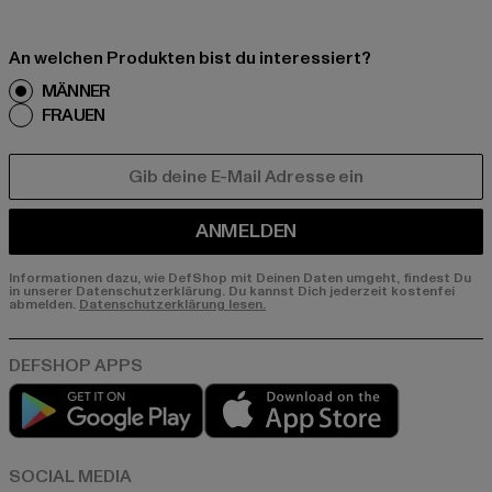
An welchen Produkten bist du interessiert?
MÄNNER
FRAUEN
E-MAIL
ANMELDEN
Informationen dazu, wie DefShop mit Deinen Daten umgeht, findest Du
in unserer Datenschutzerklärung. Du kannst Dich jederzeit kostenfei
abmelden.
Datenschutzerklärung lesen.
Play market
App store