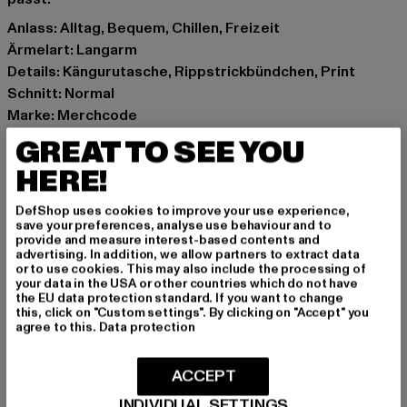
Anlass: Alltag, Bequem, Chillen, Freizeit
Ärmelart: Langarm
Details: Kängurutasche, Rippstrickbündchen, Print
Schnitt: Normal
Marke: Merchcode
Kat.: Sweat & Fleece - Hoodies
GREAT TO SEE YOU
Farbe: schwarz
HERE!
Hersteller Farbe: black
Materialzusammensetzung: 50% Baumwolle, 50%
DefShop uses cookies to improve your use experience,
Polyester
save your preferences, analyse use behaviour and to
provide and measure interest-based contents and
Art.Nr: MP0004976-00007
advertising. In addition, we allow partners to extract data
or to use cookies. This may also include the processing of
your data in the USA or other countries which do not have
Hersteller: TB International GmbH |
info@tbint.de
the EU data protection standard. If you want to change
Dr.-Robert-Murjahn-Straße 7 | 64372 Ober-Ramstadt |
this, click on "Custom settings". By clicking on "Accept" you
agree to this.
Data protection
DE
ACCEPT
GRÖSSE & PASSFORM
INDIVIDUAL SETTINGS