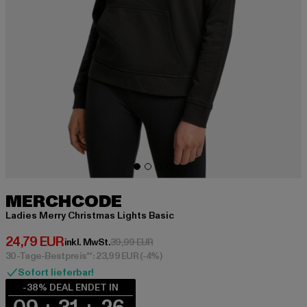
MERCHCODE
Ladies Merry Christmas Lights Basic
Derzeitiger Preis: 24,79 EUR
24,79 EUR
Aktionspreis: 39,99 EUR
inkl. MwSt.
39,99 EUR
30-Tage-Bestpreis**: 23,99 EUR
(-4%)
Sofort lieferbar!
-38% DEAL ENDET IN