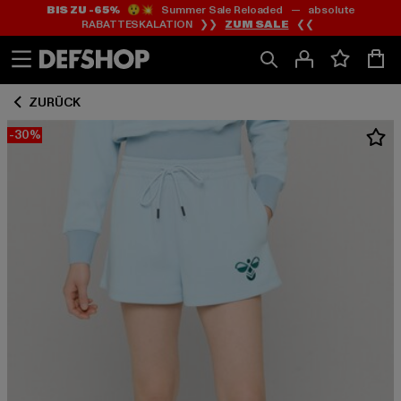
BIS ZU -65%
😲💥 Summer Sale Reloaded — absolute
Zum
Zum
RABATTESKALATION ❯❯
ZUM SALE
❮❮
Inhalt
Fußzeile
springen
springen
ZURÜCK
-30%