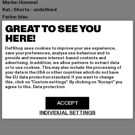
Marke: Hummel
Kat.: Shorts - undefined
Farbe: blau
Hersteller Farbe: light blue
GREAT TO SEE YOU
Materialzusammensetzung: 100% Polyester
HERE!
Art.Nr: HUW126-021-01851
DefShop uses cookies to improve your use experience,
Hersteller: HUMMEL CENOZOIC APS |
save your preferences, analyse use behaviour and to
provide and measure interest-based contents and
info@newlinehalo.com
advertising. In addition, we allow partners to extract data
Balticagade 20 | 8000 Aarhus C | DK
or to use cookies. This may also include the processing of
your data in the USA or other countries which do not have
the EU data protection standard. If you want to change
this, click on "Custom settings". By clicking on "Accept" you
agree to this.
Data protection
GRÖSSE & PASSFORM
PFLEGEHINWEISE
ACCEPT
INDIVIDUAL SETTINGS
LIEFERUNG & RÜCKGABE