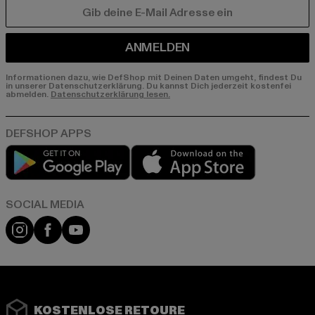
E-MAIL
ANMELDEN
Informationen dazu, wie DefShop mit Deinen Daten umgeht, findest Du
in unserer Datenschutzerklärung. Du kannst Dich jederzeit kostenfei
abmelden.
Datenschutzerklärung lesen.
Play market
App store
Instagram
Facebook
YouTube
KOSTENLOSE RETOURE