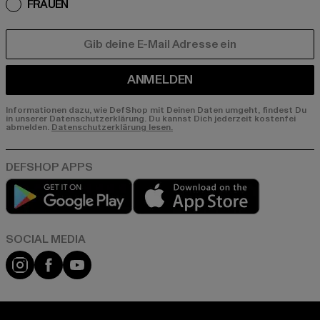
FRAUEN
E-MAIL
ANMELDEN
Informationen dazu, wie DefShop mit Deinen Daten umgeht, findest Du
in unserer Datenschutzerklärung. Du kannst Dich jederzeit kostenfei
abmelden.
Datenschutzerklärung lesen.
Play market
App store
Instagram
Facebook
YouTube