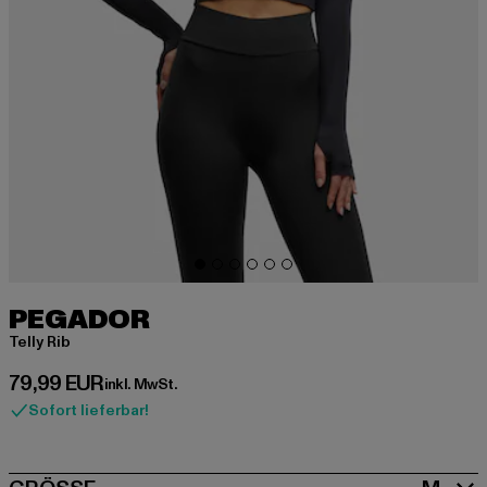
PEGADOR
Telly Rib
Derzeitiger Preis: 79,99 EUR
79,99 EUR
inkl. MwSt.
Sofort lieferbar!