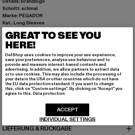
Details: Brandlogo
Schnitt: schmal
Marke: PEGADOR
Kat.: Long Sleeves
Farbe: schwarz
GREAT TO SEE YOU
Hersteller Farbe: washed black
HERE!
Materialzusammensetzung: 92% Polyamid, 8% Elasthan
Art.Nr: PGDR3733-01921
DefShop uses cookies to improve your use experience,
save your preferences, analyse use behaviour and to
provide and measure interest-based contents and
Hersteller: The Mad Agency GmbH |
advertising. In addition, we allow partners to extract data
info@themad.agency
or to use cookies. This may also include the processing of
your data in the USA or other countries which do not have
Hollefeldstraße 16 | 48282 Emsdetten | DE
the EU data protection standard. If you want to change
this, click on "Custom settings". By clicking on "Accept" you
agree to this.
Data protection
GRÖSSE & PASSFORM
ACCEPT
PFLEGEHINWEISE
INDIVIDUAL SETTINGS
LIEFERUNG & RÜCKGABE