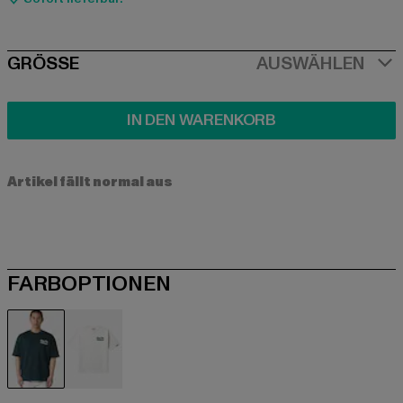
SIZE
GRÖSSE
AUSWÄHLEN
IN DEN WARENKORB
Artikel fällt normal aus
FARBOPTIONEN
grün
weiß