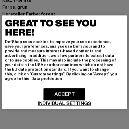
Kat.: T-Shirts
Farbe: grün
Hersteller Farbe: forest
GREAT TO SEE YOU
Materialzusammensetzung: 100% Baumwolle
Art.Nr: PASDEM-001-005-00615
HERE!
Hersteller: Zabou House |
Krishna@zabou.co.uk
DefShop uses cookies to improve your use experience,
save your preferences, analyse use behaviour and to
Shelley Road, Ashton-on-Ribble | PR2 2ZH Lancashire |
provide and measure interest-based contents and
GB
advertising. In addition, we allow partners to extract data
or to use cookies. This may also include the processing of
your data in the USA or other countries which do not have
the EU data protection standard. If you want to change
this, click on "Custom settings". By clicking on "Accept" you
GRÖSSE & PASSFORM
agree to this.
Data protection
PFLEGEHINWEISE
ACCEPT
LIEFERUNG & RÜCKGABE
INDIVIDUAL SETTINGS