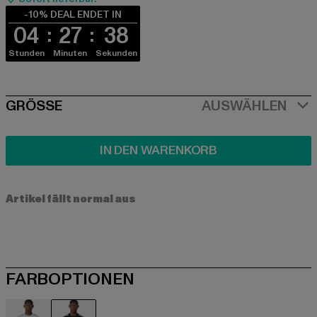
-10% DEAL ENDET IN
04
27
37
Stunden
Minuten
Sekunden
SIZE
GRÖSSE
AUSWÄHLEN
IN DEN WARENKORB
Artikel fällt normal aus
FARBOPTIONEN