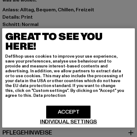
was sie wollen.
Anlass: Alltag, Bequem, Chillen, Freizeit
Details: Print
Schnitt: Normal
Marke: Pas De Monaco
GREAT TO SEE YOU
Kat.: T-Shirts
HERE!
Farbe: schwarz
Hersteller Farbe: pedosa green
DefShop uses cookies to improve your use experience,
Materialzusammensetzung: 100% Baumwolle
save your preferences, analyse use behaviour and to
provide and measure interest-based contents and
Art.Nr: 0009017-23273
advertising. In addition, we allow partners to extract data
or to use cookies. This may also include the processing of
your data in the USA or other countries which do not have
Hersteller: Zabou House |
Krishna@zabou.co.uk
the EU data protection standard. If you want to change
Shelley Road, Ashton-on-Ribble | PR2 2ZH Lancashire |
this, click on "Custom settings". By clicking on "Accept" you
agree to this.
Data protection
GB
ACCEPT
GRÖSSE & PASSFORM
INDIVIDUAL SETTINGS
PFLEGEHINWEISE