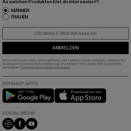
An welchen Produkten bist du interessiert?
MÄNNER
FRAUEN
E-MAIL
ANMELDEN
Informationen dazu, wie DefShop mit Deinen Daten umgeht, findest Du
in unserer Datenschutzerklärung. Du kannst Dich jederzeit kostenfei
abmelden.
Datenschutzerklärung lesen.
Play market
App store
Instagram
Facebook
YouTube