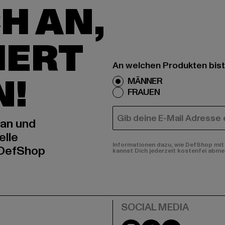
H AN,
IERT
An welchen Produkten bist
N!
MÄNNER
FRAUEN
E-MAIL
 an und
elle
Informationen dazu, wie DefShop mit 
 DefShop
kannst Dich jederzeit kostenfei abme