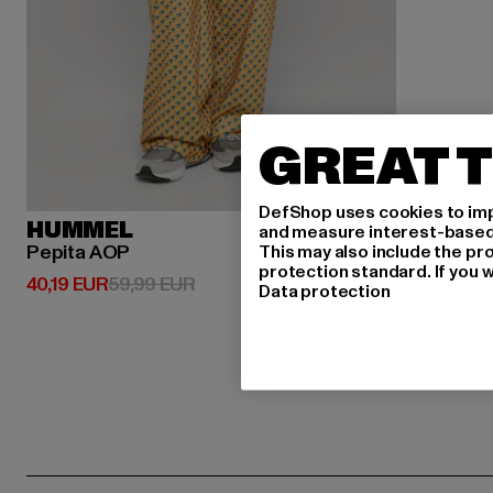
GREAT T
DefShop uses cookies to imp
HUMMEL
and measure interest-based c
Pepita AOP
This may also include the pr
protection standard. If you w
Derzeitiger Preis: 40,19 EUR
Aktionspreis: 59,99 EUR
40,19 EUR
59,99 EUR
Data protection