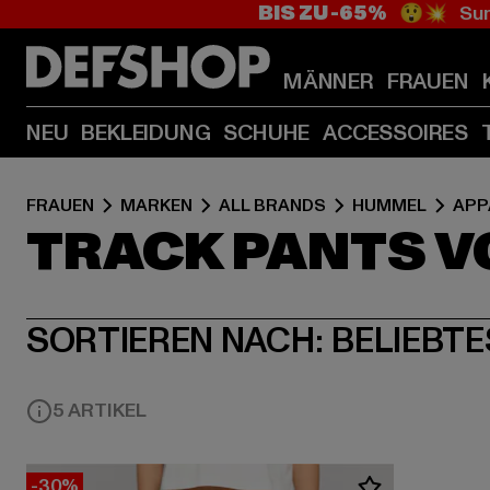
BIS ZU -65%
😲💥 Sum
MÄNNER
FRAUEN
NEU
BEKLEIDUNG
SCHUHE
ACCESSOIRES
FRAUEN
MARKEN
ALL BRANDS
HUMMEL
APP
TRACK PANTS V
SORTIEREN NACH:
BELIEBTE
5 ARTIKEL
-30%