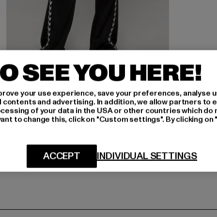
O SEE YOU HERE!
rove your use experience, save your preferences, analyse u
HUMMEL
ontents and advertising. In addition, we allow partners to e
Flared Stretch Logotape
ocessing of your data in the USA or other countries which do 
ant to change this, click on "Custom settings". By clicking on 
Derzeitiger Preis: 40,19 EUR
Aktionspreis: 59,99 EUR
40,19 EUR
59,99 EUR
ACCEPT
INDIVIDUAL SETTINGS