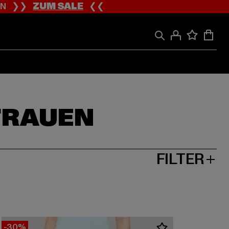
ION ❯❯
ZUM SALE
❮❮
FRAUEN
FILTER
-30%