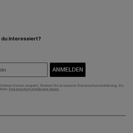
 du interessiert?
ANMELDEN
Deinen Daten umgeht, findest Du in unserer Datenschutzerklärung. Du
lden.
Datenschutzerklärung lesen.