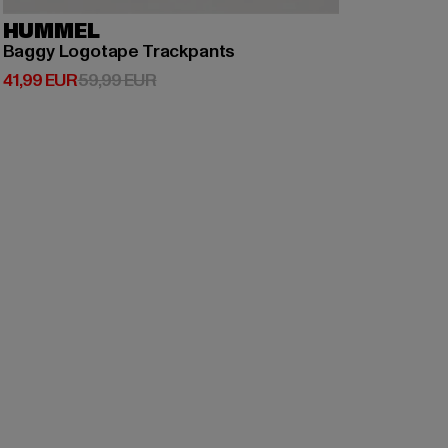
HUMMEL
Baggy Logotape Trackpants
Derzeitiger Preis: 41,99 EUR
Aktionspreis: 59,99 EUR
41,99 EUR
59,99 EUR