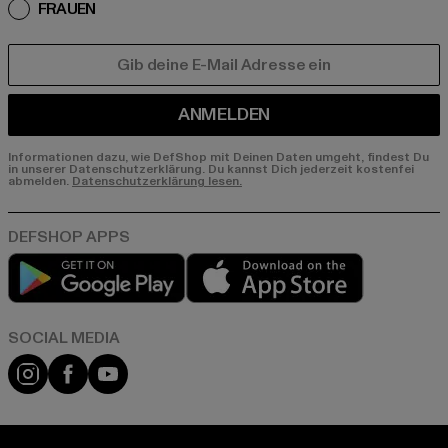
FRAUEN
E-MAIL
ANMELDEN
Informationen dazu, wie DefShop mit Deinen Daten umgeht, findest Du
in unserer Datenschutzerklärung. Du kannst Dich jederzeit kostenfei
abmelden.
Datenschutzerklärung lesen.
Play market
App store
Instagram
Facebook
YouTube