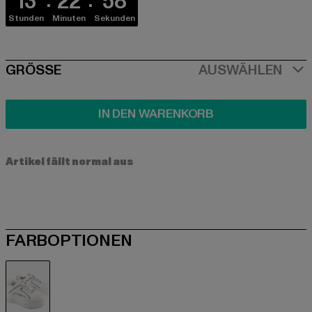
13
22
57
Stunden
Minuten
Sekunden
SIZE
GRÖSSE
AUSWÄHLEN
IN DEN WARENKORB
Artikel fällt normal aus
FARBOPTIONEN