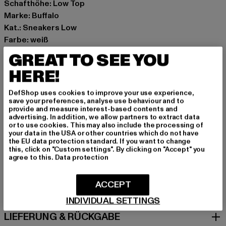
Schafthöhe: Low Top
Marke: Buffalo
Kat.: Sneakers Low
Farbe: weiß
Hersteller Farbe: white/purple
GREAT TO SEE YOU
Obermaterial: sonstiges Material
HERE!
Innenfutter: Textil
Art.Nr: 1636341-07910
DefShop uses cookies to improve your use experience,
save your preferences, analyse use behaviour and to
provide and measure interest-based contents and
Hersteller: Buffalo Boots GmbH |
service-de@buffalo-
advertising. In addition, we allow partners to extract data
boots.com
or to use cookies. This may also include the processing of
your data in the USA or other countries which do not have
Schanzenstraße 41 | 51063 Köln | DE
the EU data protection standard. If you want to change
this, click on "Custom settings". By clicking on "Accept" you
agree to this.
Data protection
GRÖSSE & PASSFORM
ACCEPT
PFLEGEHINWEISE
INDIVIDUAL SETTINGS
LIEFERUNG & RÜCKGABE