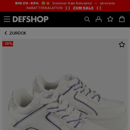
BIS ZU -65%
😲💥 Summer Sale Reloaded — absolute
Zum
Zum
RABATTESKALATION ❯❯
ZUM SALE
❮❮
Inhalt
Fußzeile
springen
springen
ZURÜCK
-18%