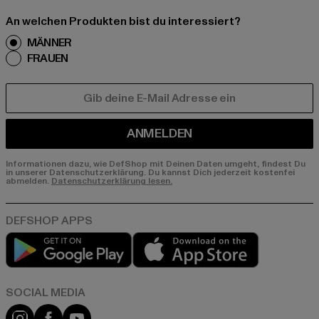
An welchen Produkten bist du interessiert?
MÄNNER
FRAUEN
E-MAIL
ANMELDEN
Informationen dazu, wie DefShop mit Deinen Daten umgeht, findest Du
in unserer Datenschutzerklärung. Du kannst Dich jederzeit kostenfei
abmelden.
Datenschutzerklärung lesen.
Play market
App store
Instagram
Facebook
YouTube