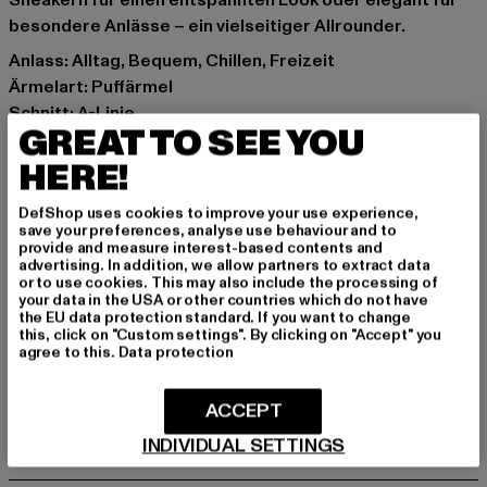
Sneakern für einen entspannten Look oder elegant für
besondere Anlässe – ein vielseitiger Allrounder.
Anlass: Alltag, Bequem, Chillen, Freizeit
Ärmelart: Puffärmel
Schnitt: A-Linie
GREAT TO SEE YOU
Marke: Cloud5ive
Kat.: Bekleidung
HERE!
Farbe: beige
DefShop uses cookies to improve your use experience,
Hersteller Farbe: beige
save your preferences, analyse use behaviour and to
Materialzusammensetzung: 95% Polyester, 5% Elasthan
provide and measure interest-based contents and
advertising. In addition, we allow partners to extract data
Art.Nr: CL6170-00003
or to use cookies. This may also include the processing of
your data in the USA or other countries which do not have
the EU data protection standard. If you want to change
Hersteller: Styleboom Textilhandels GmbH & Co. KG |
this, click on "Custom settings". By clicking on "Accept" you
info@77onlineshop.eu
agree to this.
Data protection
Am Kapellhof 22 | 47608 Geldern | DE
ACCEPT
INDIVIDUAL SETTINGS
GRÖSSE & PASSFORM