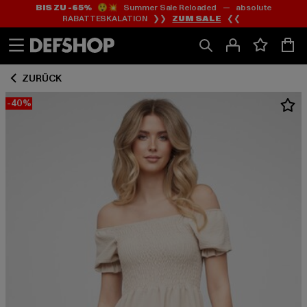
BIS ZU -65%
😲💥 Summer Sale Reloaded — absolute
Zum
Zum
RABATTESKALATION ❯❯
ZUM SALE
❮❮
Inhalt
Fußzeile
springen
springen
ZURÜCK
-40%