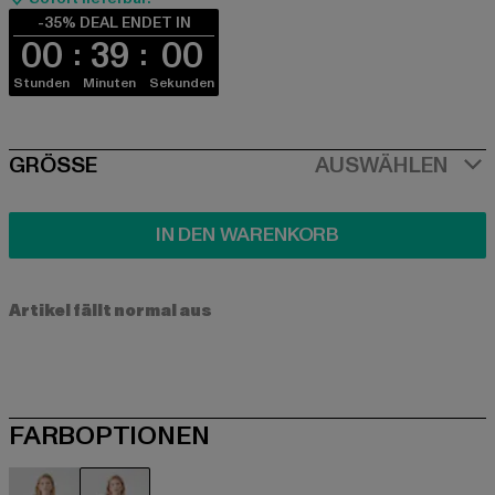
-35% DEAL ENDET IN
00
39
00
Stunden
Minuten
Sekunden
SIZE
GRÖSSE
AUSWÄHLEN
IN DEN WARENKORB
Artikel fällt normal aus
FARBOPTIONEN