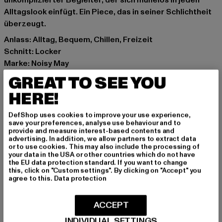
unkomplizierter Begleiter, der sich mühelos in jeden
Alltagslook einfügt. Ein Piece, das in seiner Schlichtheit
überzeugt.
Anlass: Alltag, Bequem, Chillen, Freizeit
Schnitt: Locker
Marke: Noisy May
Kat.: Bekleidung
GREAT TO SEE YOU
Farbe: schwarz
HERE!
Hersteller Farbe: black
Materialzusammensetzung: 69% Polyester, 31%
DefShop uses cookies to improve your use experience,
Polyamid
save your preferences, analyse use behaviour and to
provide and measure interest-based contents and
Art.Nr: 27029424-00007
advertising. In addition, we allow partners to extract data
or to use cookies. This may also include the processing of
your data in the USA or other countries which do not have
Hersteller: Bestseller Textilhandels GmbH |
the EU data protection standard. If you want to change
info@bestseller.com
this, click on "Custom settings". By clicking on "Accept" you
agree to this.
Data protection
Schöneberger Straße 15 | 10963 Berlin | DE
ACCEPT
GRÖSSE & PASSFORM
INDIVIDUAL SETTINGS