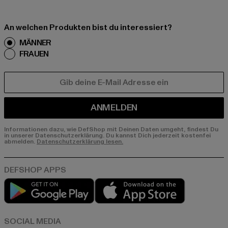
An welchen Produkten bist du interessiert?
MÄNNER
FRAUEN
E-MAIL
ANMELDEN
Informationen dazu, wie DefShop mit Deinen Daten umgeht, findest Du
in unserer Datenschutzerklärung. Du kannst Dich jederzeit kostenfei
abmelden.
Datenschutzerklärung lesen.
Play market
App store