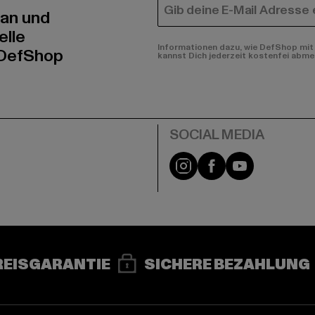
E-MAIL
 an und
elle
Informationen dazu, wie DefShop mit 
 DefShop
kannst Dich jederzeit kostenfei abme
e
Instagram
Facebook
YouTube
REISGARANTIE
SICHERE BEZAHLUNG