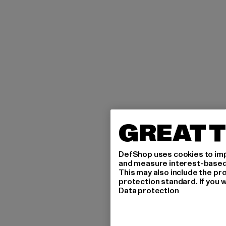
GREAT T
DefShop uses cookies to imp
and measure interest-based c
This may also include the pr
protection standard. If you w
Data protection