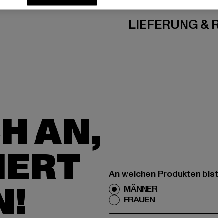
PFLEGEHINWE
LIEFERUNG &
H AN,
IERT
An welchen Produkten bist
N!
MÄNNER
FRAUEN