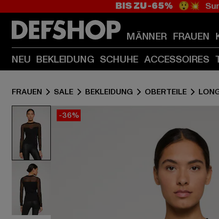
BIS ZU -65%
😲💥 Sum
MÄNNER
FRAUEN
NEU
BEKLEIDUNG
SCHUHE
ACCESSOIRES
FRAUEN
SALE
BEKLEIDUNG
OBERTEILE
LONG
-36%