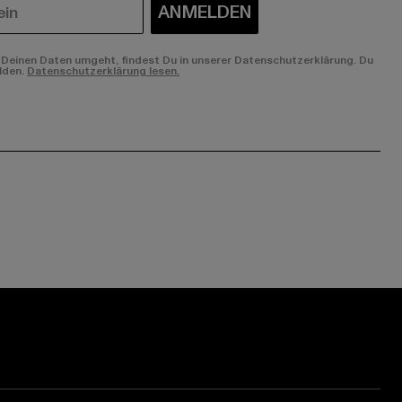
ANMELDEN
Deinen Daten umgeht, findest Du in unserer Datenschutzerklärung. Du
lden.
Datenschutzerklärung lesen.