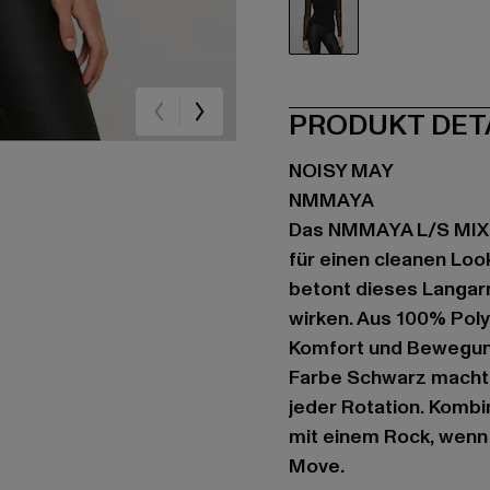
schwarz
PRODUKT DET
NOISY MAY
NMMAYA
Das NMMAYA L/S MIX D
für einen cleanen Look
betont dieses Langarm
wirken. Aus 100% Poly
Komfort und Bewegungs
Farbe Schwarz macht d
jeder Rotation. Kombin
mit einem Rock, wenn 
Move.