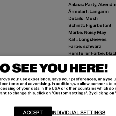
Anlass: Party, Abendm
Ärmelart: Langarm
Details: Mesh
Schnitt: Figurbetont
Marke: Noisy May
Kat.: Longsleeves
Farbe: schwarz
Hersteller Farbe: blac
Materialzusammenset
O SEE YOU HERE!
Art.Nr: 27028461-000
rove your use experience, save your preferences, analyse u
Hersteller: Bestselle
ontents and advertising. In addition, we allow partners to e
Schöneberger Straße 1
ocessing of your data in the USA or other countries which do 
ant to change this, click on "Custom settings". By clicking on 
GRÖSSE 
ACCEPT
INDIVIDUAL SETTINGS