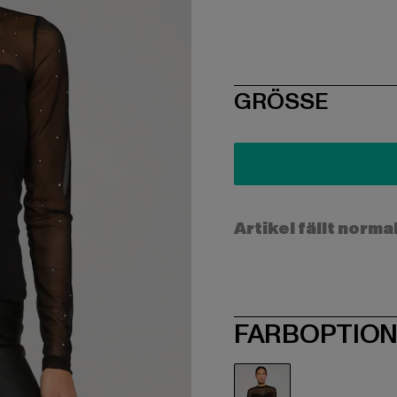
SIZE
GRÖSSE
Artikel fällt norma
FARBOPTIO