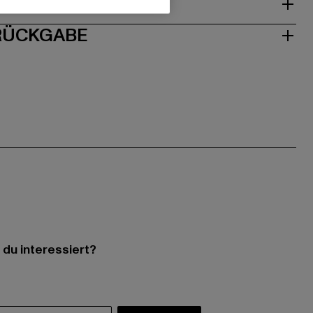
ISE
 RÜCKGABE
 du interessiert?