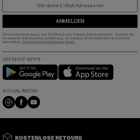
E-MAIL
ANMELDEN
Informationen dazu, wie DefShop mit Deinen Daten umgeht, findest Du
in unserer Datenschutzerklärung. Du kannst Dich jederzeit kostenfei
abmelden.
Datenschutzerklärung lesen.
Play market
App store
Instagram
Facebook
YouTube
KOSTENLOSE RETOURE