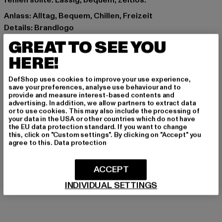
fehlen sollte. Lässig, bequem, zeitlos.
Anlass: Alltag, Bequem, Chillen, Freizeit
Details: Brandlogo
Schnitt: Oversize
GREAT TO SEE YOU
Marke: New Era
HERE!
Kat.: T-Shirts
Farbe: beige
DefShop uses cookies to improve your use experience,
Hersteller Farbe: brown
save your preferences, analyse use behaviour and to
provide and measure interest-based contents and
Materialzusammensetzung: 100% Baumwolle
advertising. In addition, we allow partners to extract data
Art.Nr: 12885493-00075
or to use cookies. This may also include the processing of
your data in the USA or other countries which do not have
the EU data protection standard. If you want to change
this, click on "Custom settings". By clicking on "Accept" you
agree to this.
Data protection
GRÖSSE & PASSFORM
PFLEGEHINWEISE
ACCEPT
INDIVIDUAL SETTINGS
LIEFERUNG & RÜCKGABE