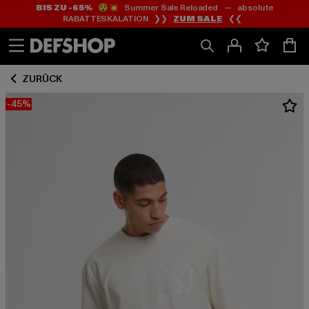
BIS ZU -65%
😲💥 Summer Sale Reloaded — absolute
Zum
Zum
RABATTESKALATION ❯❯
ZUM SALE
❮❮
Inhalt
Fußzeile
springen
springen
ZURÜCK
-45%