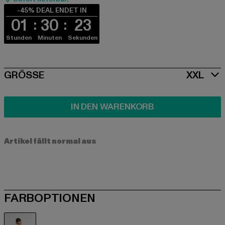
-45% DEAL ENDET IN
01
30
23
Stunden
Minuten
Sekunden
SIZE
GRÖSSE
XXL
IN DEN WARENKORB
Artikel fällt normal aus
FARBOPTIONEN