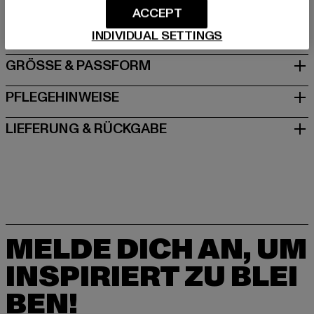
info@newbalance.com
ACCEPT
Birchwood Boulevard 430 | WA3 7WD Cheshire | UK
INDIVIDUAL SETTINGS
GRÖSSE & PASSFORM
PFLEGEHINWEISE
LIEFERUNG & RÜCKGABE
MELDE DICH AN, UM
INSPIRIERT ZU BLEI
BEN!