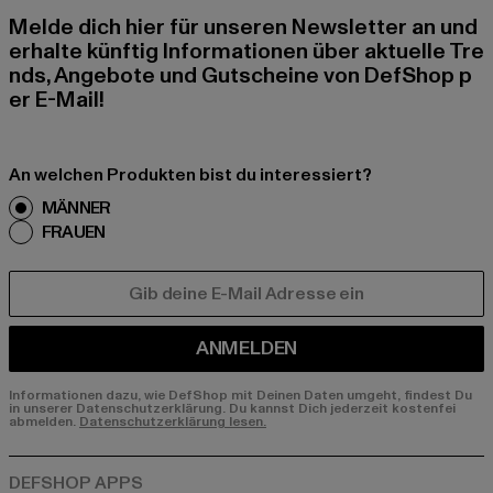
Melde dich hier für unseren Newsletter an und
erhalte künftig Informationen über aktuelle Tre
nds, Angebote und Gutscheine von DefShop p
er E-Mail!
An welchen Produkten bist du interessiert?
MÄNNER
FRAUEN
E-MAIL
ANMELDEN
Informationen dazu, wie DefShop mit Deinen Daten umgeht, findest Du
in unserer Datenschutzerklärung. Du kannst Dich jederzeit kostenfei
abmelden.
Datenschutzerklärung lesen.