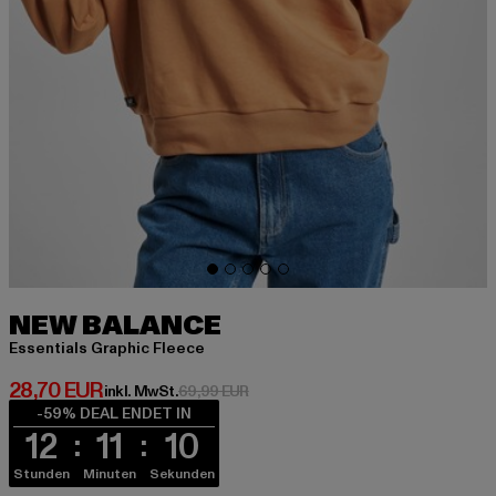
NEW BALANCE
Essentials Graphic Fleece
Derzeitiger Preis: 28,70 EUR
28,70 EUR
Aktionspreis: 69,99 EUR
inkl. MwSt.
69,99 EUR
-59% DEAL ENDET IN
12
11
10
Stunden
Minuten
Sekunden