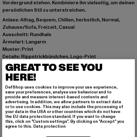
Vordergrund stehen. Kombiniere ihn vielseitig, um deinen
persönlichen Stil zu unterstreichen.
Anlass: Alltag, Bequem, Chillen, herbstlich, Normal,
Zuhause/Sofa, Freizeit, Casual
Ausschnitt: Rundhals
Ärmelart: Langarm
Muster: Print
Details: Rippstrickbündchen, Logo-Print
Schnitt: Normal
GREAT TO SEE YOU
Marke: New Balance
HERE!
Kat.: Sweaters
Farbe: braun
DefShop uses cookies to improve your use experience,
save your preferences, analyse use behaviour and to
Hersteller Farbe: brown
provide and measure interest-based contents and
Materialzusammensetzung: 50% Baumwolle, 30%
advertising. In addition, we allow partners to extract data
or to use cookies. This may also include the processing of
Polyester, 20% Viskose
your data in the USA or other countries which do not have
Art.Nr: WT31508-00075
the EU data protection standard. If you want to change
this, click on "Custom settings". By clicking on "Accept" you
agree to this.
Data protection
Hersteller: New Balance Athletic Shoes (UK) Ltd |