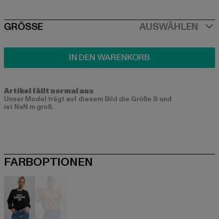
SIZE
GRÖSSE
AUSWÄHLEN
IN DEN WARENKORB
Artikel fällt normal aus
Unser Model trägt auf diesem Bild die Größe S und
ist NaN m groß.
FARBOPTIONEN