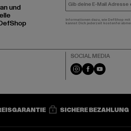
E-MAIL
 an und
elle
Informationen dazu, wie DefShop mit 
 DefShop
kannst Dich jederzeit kostenfei abme
e
Instagram
Facebook
YouTube
REISGARANTIE
SICHERE BEZAHLUNG