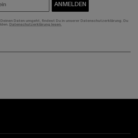
ANMELDEN
Deinen Daten umgeht, findest Du in unserer Datenschutzerklärung. Du
lden.
Datenschutzerklärung lesen.