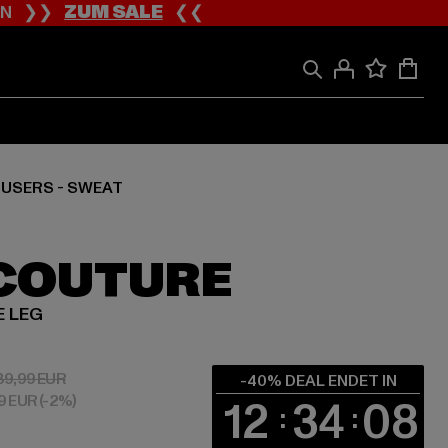
ION ❯❯
ZUM SALE
❮❮
USERS - SWEAT
 COUTURE
E LEG
 53,99 EUR
Aktionspreis: 89,99 EUR
89,99 EUR
-40% DEAL ENDET IN
09 EUR
(-2%)
12
34
07