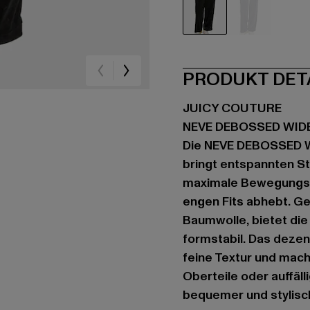
schwarz
blau
PRODUKT DET
JUICY COUTURE
NEVE DEBOSSED WID
Die NEVE DEBOSSED W
bringt entspannten St
maximale Bewegungsfre
engen Fits abhebt. G
Baumwolle, bietet die
formstabil. Das deze
feine Textur und macht
Oberteile oder auffäl
bequemer und stylisch