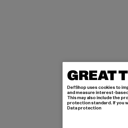
GREAT T
DefShop uses cookies to imp
and measure interest-based c
This may also include the pr
protection standard. If you w
Data protection