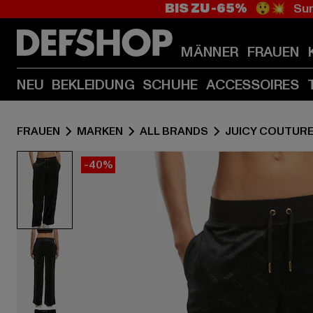
BIS ZU -65%
😲💥 Sum
MÄNNER
FRAUEN
NEU
BEKLEIDUNG
SCHUHE
ACCESSOIRES
FRAUEN
MARKEN
ALL BRANDS
JUICY COUTUR
-40%