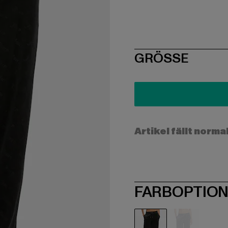
SIZE
GRÖSSE
Artikel fällt norma
FARBOPTIO