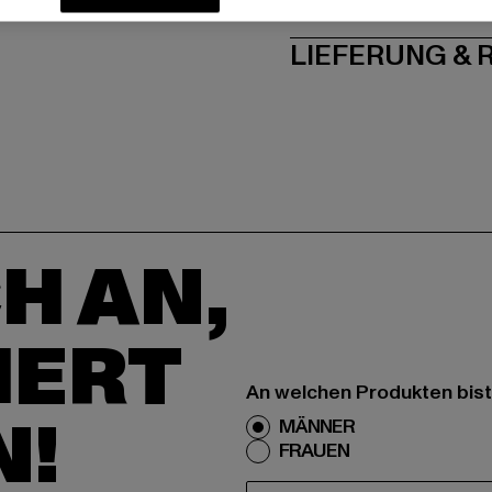
PFLEGEHINWE
LIEFERUNG &
H AN,
IERT
An welchen Produkten bist
N!
MÄNNER
FRAUEN