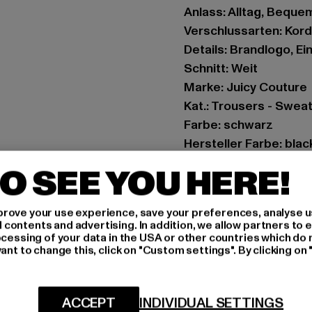
Anlass: Alltag, Bequem,
Verschlussarten: Kor
Details: Brandlogo, E
Schnitt: Weit
Marke: Juicy Couture
Kat.: Trousers - Swea
Farbe: schwarz
Hersteller Farbe: blac
Materialzusammenset
O SEE YOU HERE!
Art.Nr: JCCHU0019-0
rove your use experience, save your preferences, analyse u
Hersteller: INK GmbH 
ontents and advertising. In addition, we allow partners to e
Schnellgasse 2 | 5224
ocessing of your data in the USA or other countries which do 
ant to change this, click on "Custom settings". By clicking on 
GRÖSSE 
ACCEPT
INDIVIDUAL SETTINGS