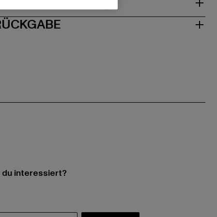
ISE
 RÜCKGABE
 du interessiert?