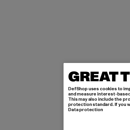
GREAT T
DefShop uses cookies to imp
and measure interest-based c
This may also include the pr
protection standard. If you w
Data protection