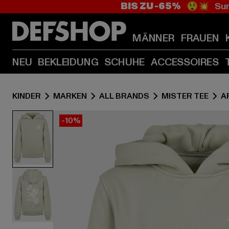
BIS ZU -65%
😲💥 Sum
MÄNNER
FRAUEN
NEU
BEKLEIDUNG
SCHUHE
ACCESSOIRES
KINDER
MARKEN
ALL BRANDS
MISTER TEE
A
-10%