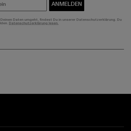
ANMELDEN
Deinen Daten umgeht, findest Du in unserer Datenschutzerklärung. Du
lden.
Datenschutzerklärung lesen.