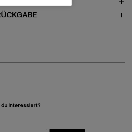
ISE
 RÜCKGABE
 du interessiert?