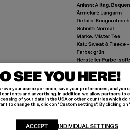
Anlass: Alltag, Bequem,
Ärmelart: Langarm
Details: Kängurutasch
Schnitt: Normal
Marke: Mister Tee
Kat.: Sweat & Fleece 
Farbe: grün
Hersteller Farbe: soft
Materialzusammenset
O SEE YOU HERE!
Art.Nr: MTK294-0325
rove your use experience, save your preferences, analyse u
Hersteller: TB Intern
ontents and advertising. In addition, we allow partners to e
Dr.-Robert-Murjahn-S
ocessing of your data in the USA or other countries which do 
ant to change this, click on "Custom settings". By clicking on 
GRÖSSE 
ACCEPT
INDIVIDUAL SETTINGS