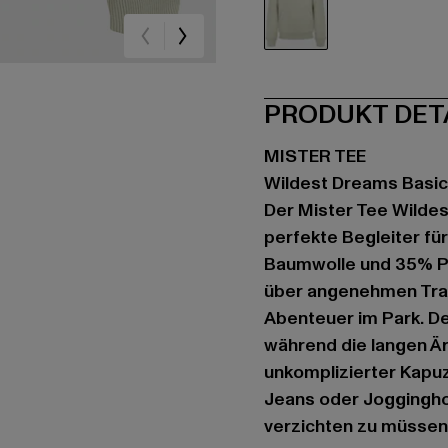
grün
PRODUKT DET
MISTER TEE
Wildest Dreams Basic
Der Mister Tee Wildes
perfekte Begleiter fü
Baumwolle und 35% Po
über angenehmen Trag
Abenteuer im Park. De
während die langen Ä
unkomplizierter Kapuz
Jeans oder Joggingho
verzichten zu müssen