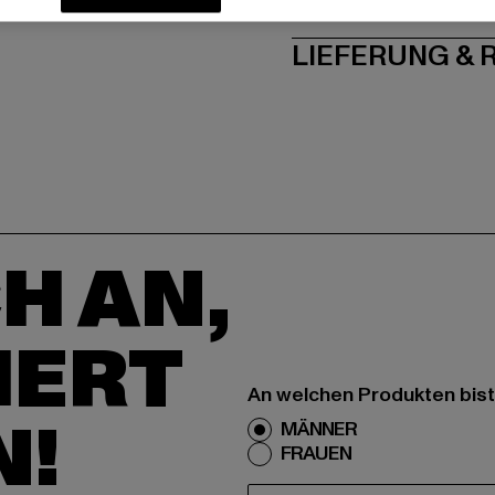
PFLEGEHINWE
LIEFERUNG &
H AN,
IERT
An welchen Produkten bist
N!
MÄNNER
FRAUEN