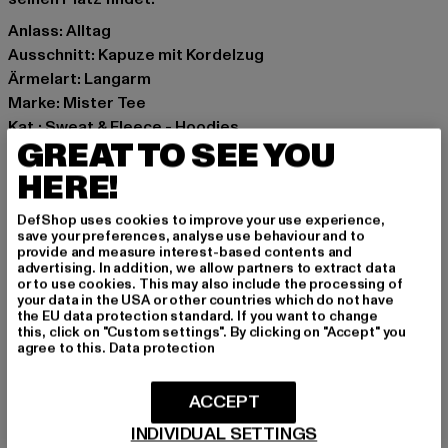
Anlass: Alltag
Ausschnitt: Kapuze mit Kordelzug
Ärmelart: Langarm
Marke: Mister Tee
Kat.: Sweat & Fleece - Hoodies
GREAT TO SEE YOU
Farbe: schwarz
Hersteller Farbe: black
HERE!
Materialzusammensetzung: 65% Baumwolle, 35%
DefShop uses cookies to improve your use experience,
Polyester
save your preferences, analyse use behaviour and to
Art.Nr: MT2495-00007
provide and measure interest-based contents and
advertising. In addition, we allow partners to extract data
or to use cookies. This may also include the processing of
Hersteller: TB International GmbH |
info@tbint.de
your data in the USA or other countries which do not have
the EU data protection standard. If you want to change
Dr.-Robert-Murjahn-Straße 7 | 64372 Ober-Ramstadt |
this, click on "Custom settings". By clicking on "Accept" you
DE
agree to this.
Data protection
ACCEPT
GRÖSSE & PASSFORM
INDIVIDUAL SETTINGS