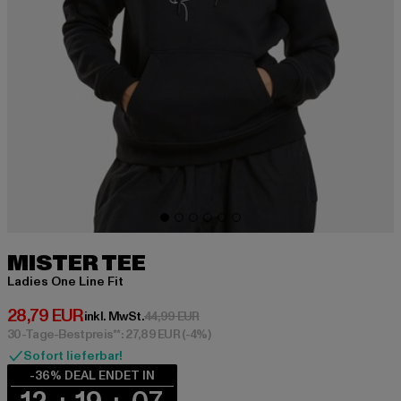
MISTER TEE
Ladies One Line Fit
Derzeitiger Preis: 28,79 EUR
28,79 EUR
Aktionspreis: 44,99 EUR
inkl. MwSt.
44,99 EUR
30-Tage-Bestpreis**: 27,89 EUR
(-4%)
Sofort lieferbar!
-36% DEAL ENDET IN