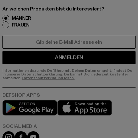
An welchen Produkten bist du interessiert?
MÄNNER
FRAUEN
E-MAIL
ANMELDEN
Informationen dazu, wie DefShop mit Deinen Daten umgeht, findest Du
in unserer Datenschutzerklärung. Du kannst Dich jederzeit kostenfei
abmelden.
Datenschutzerklärung lesen.
Play market
App store
Instagram
Facebook
YouTube