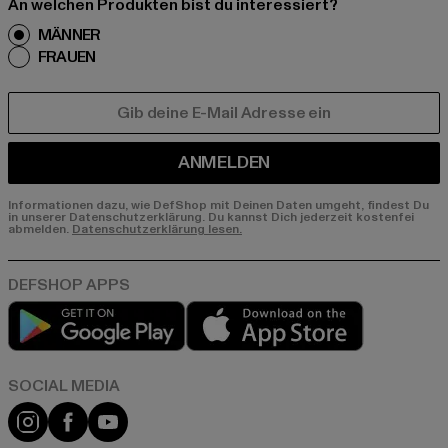
An welchen Produkten bist du interessiert?
MÄNNER
FRAUEN
E-MAIL
ANMELDEN
Informationen dazu, wie DefShop mit Deinen Daten umgeht, findest Du
in unserer Datenschutzerklärung. Du kannst Dich jederzeit kostenfei
abmelden.
Datenschutzerklärung lesen.
Play market
App store
Instagram
Facebook
YouTube