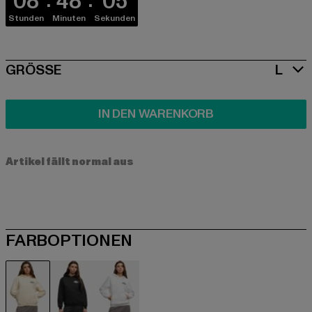
08
48
05
Stunden
Minuten
Sekunden
SIZE
GRÖSSE
L
IN DEN WARENKORB
Artikel fällt normal aus
FARBOPTIONEN