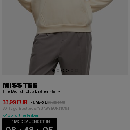
MISS TEE
The Brunch Club Ladies Fluffy
Derzeitiger Preis: 33,99 EUR
33,99 EUR
Aktionspreis: 39,99 EUR
inkl. MwSt.
39,99 EUR
30-Tage-Bestpreis**: 37,99 EUR
(10%)
Sofort lieferbar!
-15% DEAL ENDET IN