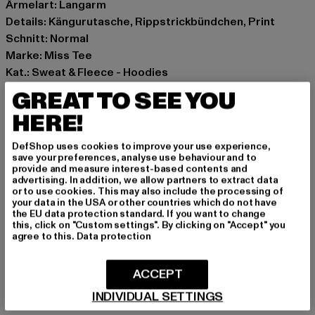
Ärmelart: Langarm
Details: Kängurutasche, Rippstrickbündchen, Print
Schnitt: Normal
Marke: Miss Tee
Kat.: Sweat & Fleece - Hoodies
Farbe: beige
GREAT TO SEE YOU
Hersteller Farbe: whitesand
HERE!
Materialzusammensetzung: 70% Baumwolle, 30%
Polyester
DefShop uses cookies to improve your use experience,
Art.Nr: MST249-02903
save your preferences, analyse use behaviour and to
provide and measure interest-based contents and
advertising. In addition, we allow partners to extract data
Hersteller: TB International GmbH |
info@tbint.de
or to use cookies. This may also include the processing of
your data in the USA or other countries which do not have
Dr.-Robert-Murjahn-Straße 7 | 64372 Ober-Ramstadt |
the EU data protection standard. If you want to change
DE
this, click on "Custom settings". By clicking on "Accept" you
agree to this.
Data protection
GRÖSSE & PASSFORM
ACCEPT
INDIVIDUAL SETTINGS
PFLEGEHINWEISE