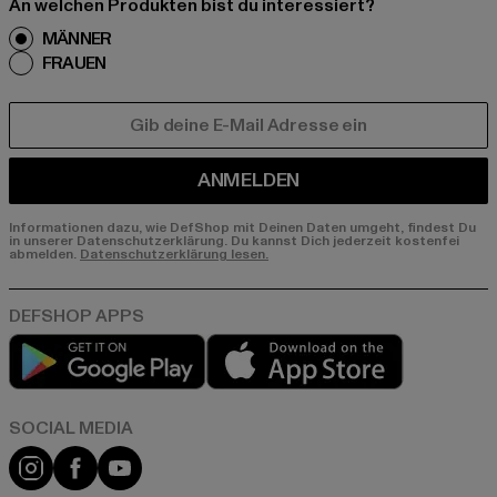
An welchen Produkten bist du interessiert?
MÄNNER
FRAUEN
E-MAIL
ANMELDEN
Informationen dazu, wie DefShop mit Deinen Daten umgeht, findest Du
in unserer Datenschutzerklärung. Du kannst Dich jederzeit kostenfei
abmelden.
Datenschutzerklärung lesen.
Play market
App store
Instagram
Facebook
YouTube