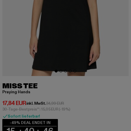
MISS TEE
Praying Hands
Derzeitiger Preis: 17,84 EUR
17,84 EUR
Aktionspreis: 34,99 EUR
inkl. MwSt.
34,99 EUR
30-Tage-Bestpreis**: 15,05 EUR
(-19%)
Sofort lieferbar!
-49% DEAL ENDET IN