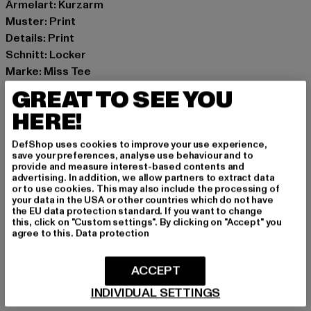
Ärmelart: Kurzarm
Muster: Print
Details: Print
Schnitt: Locker
Marke: Miss Tee
Kat.: Day Dresses
GREAT TO SEE YOU
Farbe: schwarz
HERE!
Hersteller Farbe: black
Materialzusammensetzung: 100% Baumwolle
DefShop uses cookies to improve your use experience,
Art.Nr: MST112-00007
save your preferences, analyse use behaviour and to
provide and measure interest-based contents and
advertising. In addition, we allow partners to extract data
Hersteller: TB International GmbH |
info@tbint.de
or to use cookies. This may also include the processing of
your data in the USA or other countries which do not have
Dr.-Robert-Murjahn-Straße 7 | 64372 Ober-Ramstadt |
the EU data protection standard. If you want to change
DE
this, click on "Custom settings". By clicking on "Accept" you
agree to this.
Data protection
GRÖSSE & PASSFORM
ACCEPT
INDIVIDUAL SETTINGS
PFLEGEHINWEISE