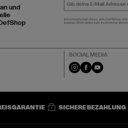
E-MAIL
 an und
elle
Informationen dazu, wie DefShop mit 
 DefShop
kannst Dich jederzeit kostenfei abme
e
Instagram
Facebook
YouTube
REISGARANTIE
SICHERE BEZAHLUNG