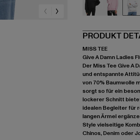
schwarz
rosa
we
PRODUKT DET
MISS TEE
Give A Damn Ladies Fl
Der Miss Tee Give A D
und entspannte Attitü
von 70% Baumwolle mi
sorgt so für ein beso
lockerer Schnitt biet
idealen Begleiter für 
langen Ärmel ergänze
Style vielseitige Komb
Chinos, Denim oder J