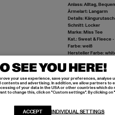
Anlass: Alltag, Bequem,
Ärmelart: Langarm
Details: Kängurutasch
Schnitt: Locker
Marke: Miss Tee
Kat.: Sweat & Fleece 
Farbe: weiß
Hersteller Farbe: whit
Materialzusammenset
O SEE YOU HERE!
Art.Nr: MST209-0022
rove your use experience, save your preferences, analyse u
Hersteller: TB Intern
ontents and advertising. In addition, we allow partners to e
Dr.-Robert-Murjahn-S
ocessing of your data in the USA or other countries which do 
ant to change this, click on "Custom settings". By clicking on 
GRÖSSE 
ACCEPT
INDIVIDUAL SETTINGS