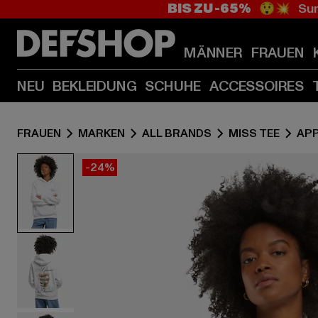
BIS ZU -65%
😲💥 Sum
MÄNNER
FRAUEN
NEU
BEKLEIDUNG
SCHUHE
ACCESSOIRES
FRAUEN
MARKEN
ALL BRANDS
MISS TEE
AP
-24%