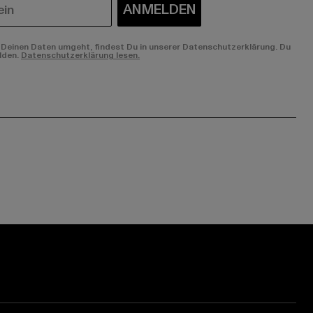
ANMELDEN
Deinen Daten umgeht, findest Du in unserer Datenschutzerklärung. Du
lden.
Datenschutzerklärung lesen.