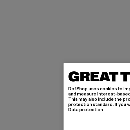
GREAT T
DefShop uses cookies to imp
and measure interest-based c
This may also include the pr
protection standard. If you w
Data protection