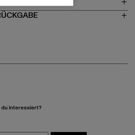
ISE
 RÜCKGABE
 du interessiert?