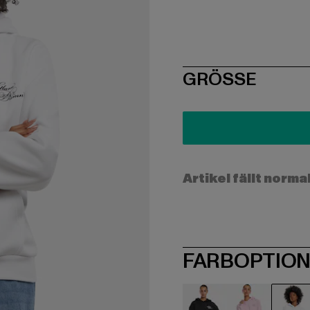
SIZE
GRÖSSE
Artikel fällt norma
FARBOPTIO