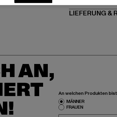
PFLEGEHINWE
LIEFERUNG &
H AN,
IERT
An welchen Produkten bist
N!
MÄNNER
FRAUEN