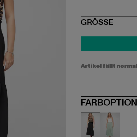
SIZE
GRÖSSE
Artikel fällt norma
FARBOPTIO