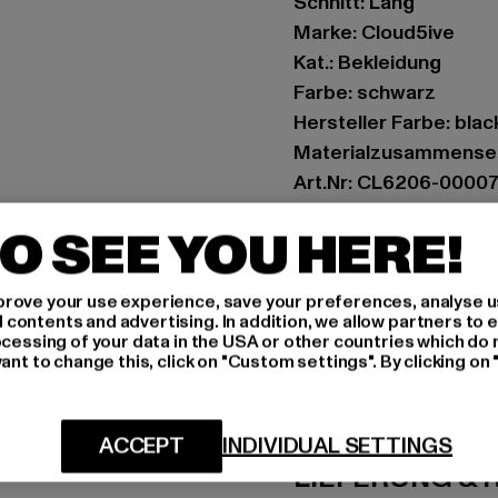
Schnitt: Lang
Marke: Cloud5ive
Kat.: Bekleidung
Farbe: schwarz
Hersteller Farbe: blac
Materialzusammenset
Art.Nr: CL6206-0000
O SEE YOU HERE!
Hersteller: Styleboom
info@77onlineshop.eu
Am Kapellhof 22 | 476
rove your use experience, save your preferences, analyse u
ontents and advertising. In addition, we allow partners to e
ocessing of your data in the USA or other countries which do 
ant to change this, click on "Custom settings". By clicking on 
GRÖSSE 
PFLEGEHINWE
ACCEPT
INDIVIDUAL SETTINGS
LIEFERUNG &