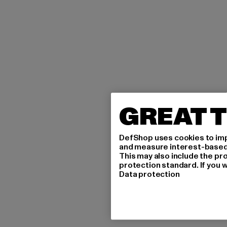
GREAT T
DefShop uses cookies to imp
and measure interest-based c
This may also include the pr
protection standard. If you w
Data protection