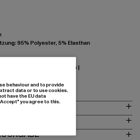
k
zung: 95% Polyester, 5% Elasthan
7
 Textilhandels GmbH & Co. KG |
08 Geldern | DE
se behaviour and to provide
xtract data or to use cookies.
not have the EU data
"Accept" you agree to this.
& PASSFORM
ISE
 RÜCKGABE