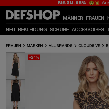
BIS ZU -65%
😲💥 Sum
MÄNNER
FRAUEN
NEU
BEKLEIDUNG
SCHUHE
ACCESSOIRES
FRAUEN
MARKEN
ALL BRANDS
CLOUD5IVE
B
-24%