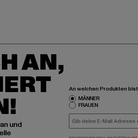
H AN,
IERT
An welchen Produkten bist
N!
MÄNNER
FRAUEN
E-MAIL
 an und
elle
Informationen dazu, wie DefShop mit 