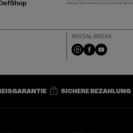
 DefShop
kannst Dich jederzeit kostenfei abme
e
Instagram
Facebook
YouTube
REISGARANTIE
SICHERE BEZAHLUNG