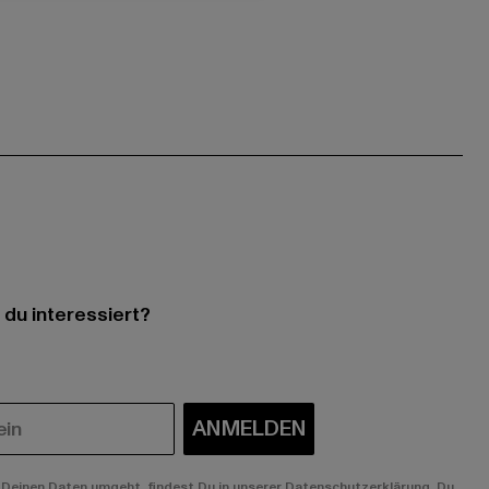
 du interessiert?
ANMELDEN
Deinen Daten umgeht, findest Du in unserer Datenschutzerklärung. Du