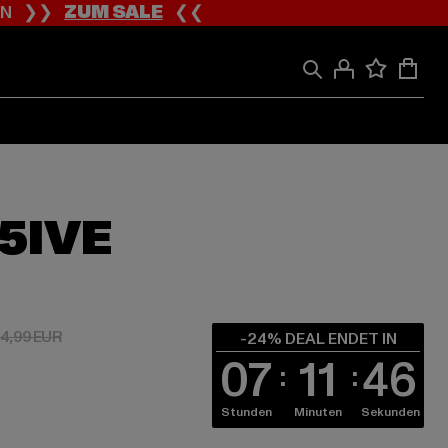
ION ❯❯
ZUM SALE
❮❮
5IVE
 18,99 EUR
Aktionspreis: 24,99 EUR
4,99 EUR
-24% DEAL ENDET IN
07
11
45
Stunden
Minuten
Sekunden