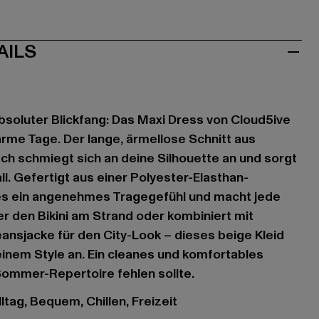
AILS
 absoluter Blickfang: Das Maxi Dress von Cloud5ive
warme Tage. Der lange, ärmellose Schnitt aus
h schmiegt sich an deine Silhouette an und sorgt
ll. Gefertigt aus einer Polyester-Elasthan-
es ein angenehmes Tragegefühl und macht jede
 den Bikini am Strand oder kombiniert mit
ansjacke für den City-Look – dieses beige Kleid
deinem Style an. Ein cleanes und komfortables
Sommer-Repertoire fehlen sollte.
ltag, Bequem, Chillen, Freizeit