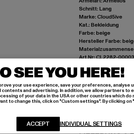
Ärmelart: Ärmellos
Schnitt: Lang
Marke: Cloud5ive
Kat.: Bekleidung
Farbe: beige
Hersteller Farbe: bei
Materialzusammenset
Art.Nr: CL2282-0000
O SEE YOU HERE!
Hersteller: Styleboom
info@77onlineshop.eu
rove your use experience, save your preferences, analyse u
Am Kapellhof 22 | 476
ontents and advertising. In addition, we allow partners to e
ocessing of your data in the USA or other countries which do 
ant to change this, click on "Custom settings". By clicking on 
GRÖSSE 
PFLEGEHINWE
ACCEPT
INDIVIDUAL SETTINGS