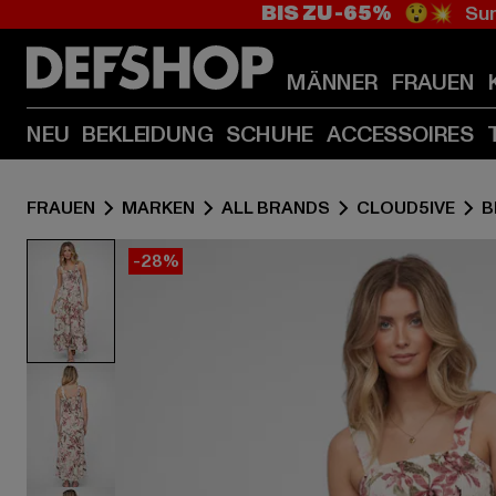
BIS ZU -65%
😲💥 Sum
MÄNNER
FRAUEN
NEU
BEKLEIDUNG
SCHUHE
ACCESSOIRES
FRAUEN
MARKEN
ALL BRANDS
CLOUD5IVE
B
-28%