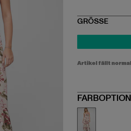
SIZE
GRÖSSE
Artikel fällt norma
FARBOPTIO