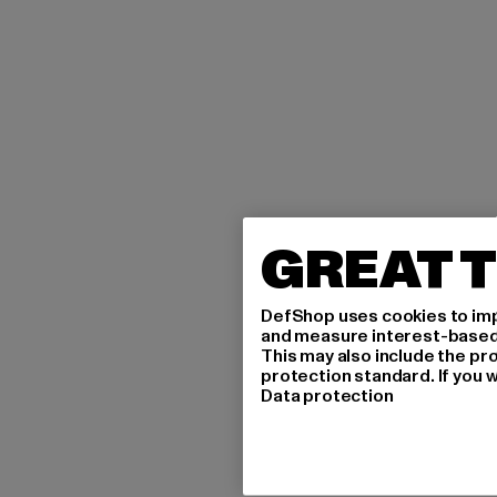
GREAT T
DefShop uses cookies to imp
and measure interest-based c
This may also include the pr
protection standard. If you w
Data protection