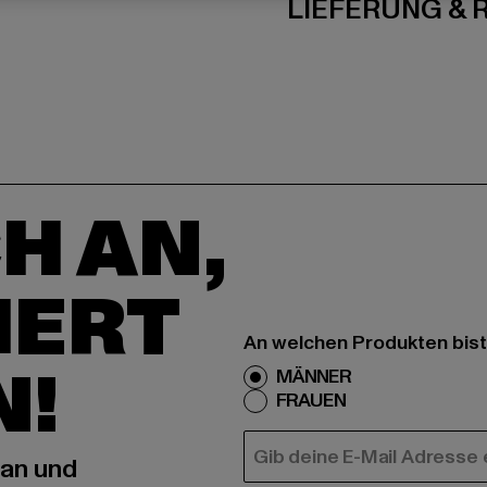
LIEFERUNG &
H AN,
IERT
An welchen Produkten bist
N!
MÄNNER
FRAUEN
E-MAIL
 an und