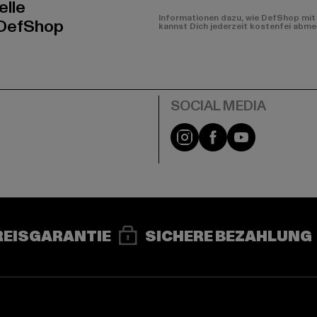
elle
Informationen dazu, wie DefShop mit 
 DefShop
kannst Dich jederzeit kostenfei abme
e
Instagram
Facebook
YouTube
REISGARANTIE
SICHERE BEZAHLUNG