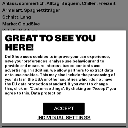
Anlass: sommerlich, Alltag, Bequem, Chillen, Freizeit
Ärmelart: Spaghettiträger
Schnitt: Lang
Marke: Cloud5ive
Kat.: Bekleidung
GREAT TO SEE YOU
Farbe: pink
HERE!
Hersteller Farbe: pink
Materialzusammensetzung: 95% Polyester, 5% Elasthan
DefShop uses cookies to improve your use experience,
Art.Nr: CL6093-00185
save your preferences, analyse use behaviour and to
provide and measure interest-based contents and
advertising. In addition, we allow partners to extract data
Hersteller: Styleboom Textilhandels GmbH & Co. KG |
or to use cookies. This may also include the processing of
info@77onlineshop.eu
your data in the USA or other countries which do not have
the EU data protection standard. If you want to change
Am Kapellhof 22 | 47608 Geldern | DE
this, click on "Custom settings". By clicking on "Accept" you
agree to this.
Data protection
GRÖSSE & PASSFORM
ACCEPT
INDIVIDUAL SETTINGS
PFLEGEHINWEISE