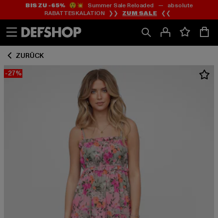
BIS ZU -65%
😲💥 Summer Sale Reloaded — absolute
Zum
Zum
RABATTESKALATION ❯❯
ZUM SALE
❮❮
Inhalt
Fußzeile
springen
springen
ZURÜCK
-27%