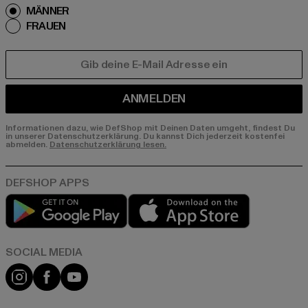
MÄNNER
FRAUEN
E-MAIL
ANMELDEN
Informationen dazu, wie DefShop mit Deinen Daten umgeht, findest Du
in unserer Datenschutzerklärung. Du kannst Dich jederzeit kostenfei
abmelden.
Datenschutzerklärung lesen.
Play market
App store
Instagram
Facebook
YouTube