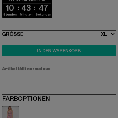
-27% DEAL ENDET IN
10
43
46
Stunden
Minuten
Sekunden
SIZE
GRÖSSE
XL
IN DEN WARENKORB
Artikel fällt normal aus
FARBOPTIONEN