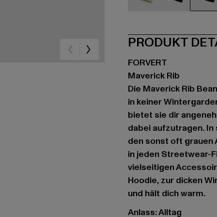
beige
schwarz
bla
PRODUKT DET
FORVERT
Maverick Rib
Die Maverick Rib Beani
in keiner Wintergarder
bietet sie dir angen
dabei aufzutragen. In
den sonst oft grauen A
in jeden Streetwear-F
vielseitigen Accessoi
Hoodie, zur dicken Wi
und hält dich warm.
Anlass: Alltag