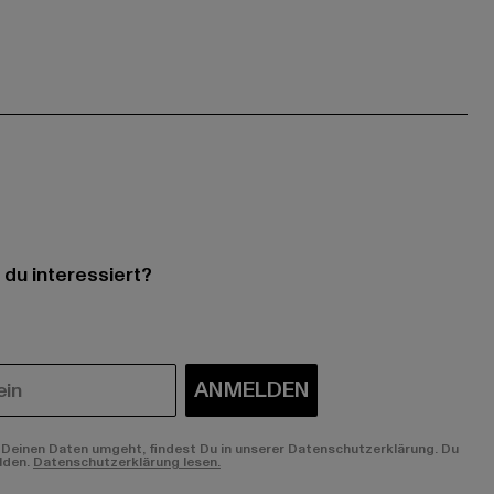
 du interessiert?
ANMELDEN
Deinen Daten umgeht, findest Du in unserer Datenschutzerklärung. Du
lden.
Datenschutzerklärung lesen.