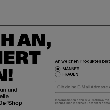
H AN,
IERT
An welchen Produkten bist
N!
MÄNNER
FRAUEN
E-MAIL
 an und
elle
Informationen dazu, wie DefShop mit 
 DefShop
kannst Dich jederzeit kostenfei abme