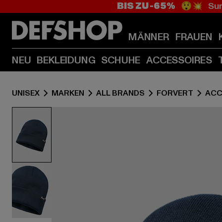
BIS ZU -65%
😲💥 Sum
MÄNNER
FRAUEN
NEU
BEKLEIDUNG
SCHUHE
ACCESSOIRES
UNISEX
MARKEN
ALL BRANDS
FORVERT
ACC