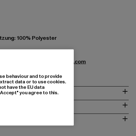
zung: 100% Polyester
xtil GmbH |
info@brandit-wear.com
0672 Köln | DE
se behaviour and to provide
xtract data or to use cookies.
not have the EU data
& PASSFORM
"Accept" you agree to this.
ISE
 RÜCKGABE