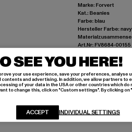
Marke: Forvert
Kat.: Beanies
Farbe: blau
Hersteller Farbe: navy
Materialzusammenset
Art.Nr: FV8684-00155
O SEE YOU HERE!
Hersteller: Brandit Te
Spichernstraße 6a | 5
rove your use experience, save your preferences, analyse u
ontents and advertising. In addition, we allow partners to e
ocessing of your data in the USA or other countries which do 
GRÖSSE 
ant to change this, click on "Custom settings". By clicking on 
PFLEGEHINWE
ACCEPT
INDIVIDUAL SETTINGS
LIEFERUNG &