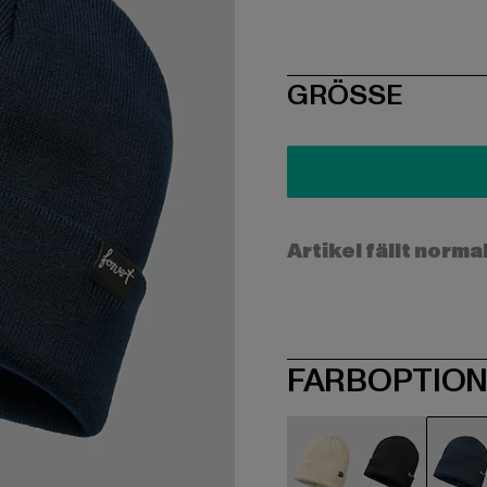
SIZE
GRÖSSE
Artikel fällt norma
FARBOPTIO