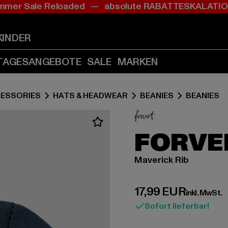
mer Sale Reloaded — absolute RABATTESKALAT
Zum
Zum
Inhalt
Fußzeile
springen
springen
KINDER
(Enter
(Enter
drücken)
drücken)
TAGESANGEBOTE
SALE
MARKEN
ESSORIES
HATS & HEADWEAR
BEANIES
BEANIES
FORVE
Maverick Rib
Derzeitiger Preis:
17,99 EUR
inkl. MwSt.
Sofort lieferbar!