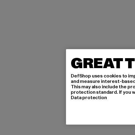
GREAT T
DefShop uses cookies to imp
and measure interest-based c
This may also include the pr
protection standard. If you w
Data protection