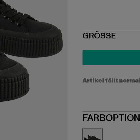
SIZE
GRÖSSE
Artikel fällt norma
FARBOPTIO