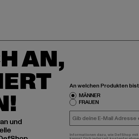
H AN,
IERT
An welchen Produkten bist
N!
MÄNNER
FRAUEN
E-MAIL
 an und
elle
Informationen dazu, wie DefShop mit 
 DefShop
kannst Dich jederzeit kostenfei abme