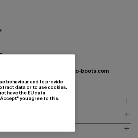
k
7
oots GmbH |
service-de@buffalo-boots.com
1063 Köln | DE
se behaviour and to provide
xtract data or to use cookies.
not have the EU data
"Accept" you agree to this.
& PASSFORM
ISE
 RÜCKGABE