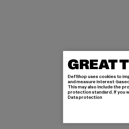
GREAT T
DefShop uses cookies to imp
and measure interest-based c
This may also include the pr
protection standard. If you w
Data protection