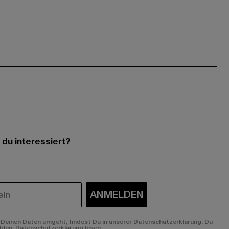
 du interessiert?
ANMELDEN
Deinen Daten umgeht, findest Du in unserer Datenschutzerklärung. Du
lden.
Datenschutzerklärung lesen.