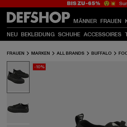
BIS ZU -65%
😲💥 Sum
MÄNNER
FRAUEN
NEU
BEKLEIDUNG
SCHUHE
ACCESSOIRES
FRAUEN
MARKEN
ALL BRANDS
BUFFALO
FO
-10%