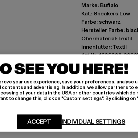
Marke: Buffalo
Kat.: Sneakers Low
Farbe: schwarz
Hersteller Farbe: blac
Obermaterial: Textil
Innenfutter: Textil
Art.Nr: 1636392-0000
O SEE YOU HERE!
Hersteller: Buffalo B
Schanzenstraße 41 | 5
rove your use experience, save your preferences, analyse u
ontents and advertising. In addition, we allow partners to e
ocessing of your data in the USA or other countries which do 
ant to change this, click on "Custom settings". By clicking on 
GRÖSSE 
PFLEGEHINWE
ACCEPT
INDIVIDUAL SETTINGS
LIEFERUNG &