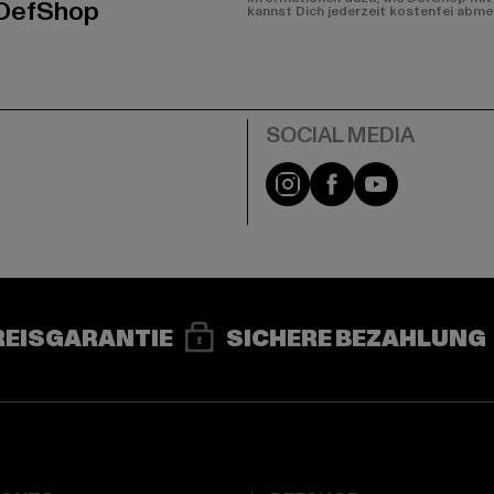
 DefShop
kannst Dich jederzeit kostenfei abme
e
Instagram
Facebook
YouTube
REISGARANTIE
SICHERE BEZAHLUNG