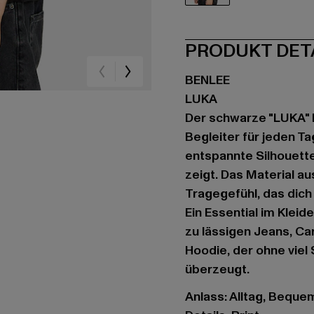
schwarz
PRODUKT DET
BENLEE
LUKA
Der schwarze "LUKA" H
Begleiter für jeden Ta
entspannte Silhouette
zeigt. Das Material a
Tragegefühl, das dich
Ein Essential im Kleid
zu lässigen Jeans, Car
Hoodie, der ohne viel
überzeugt.
Anlass: Alltag, Bequem,