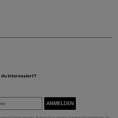
 du interessiert?
ANMELDEN
Deinen Daten umgeht, findest Du in unserer Datenschutzerklärung. Du