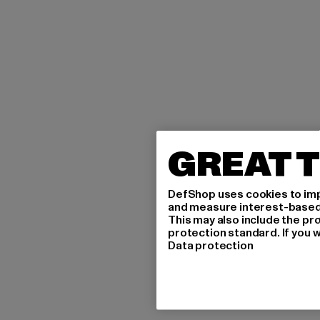
GREAT T
DefShop uses cookies to imp
and measure interest-based c
This may also include the pr
protection standard. If you w
Data protection