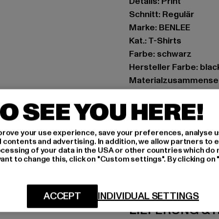
Details: Print
Schnitt: Regulär
Marke: BENLEE
Kat.: T-Shirts
Farbe: schwarz
Hersteller Farbe: blac
Materialzusammense
Art.Nr: 190739-02581
O SEE YOU HERE!
Hersteller: Punch Gm
Im Taubental 15a | 41
rove your use experience, save your preferences, analyse u
ontents and advertising. In addition, we allow partners to e
ocessing of your data in the USA or other countries which do 
ant to change this, click on "Custom settings". By clicking on 
GRÖSSE 
PFLEGEHINWE
ACCEPT
INDIVIDUAL SETTINGS
LIEFERUNG &