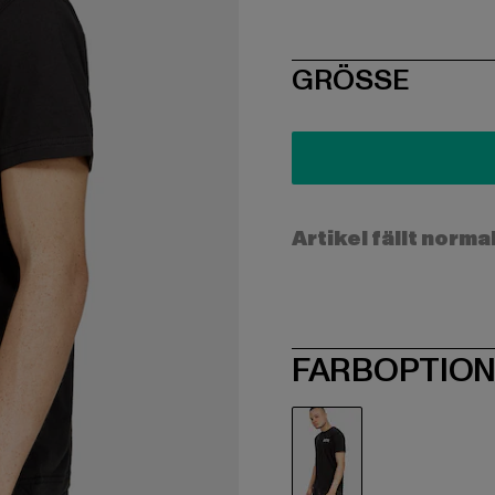
SIZE
GRÖSSE
Artikel fällt norma
FARBOPTIO