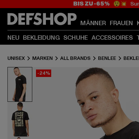
BIS ZU -65%
😲💥 Sum
MÄNNER
FRAUEN
NEU
BEKLEIDUNG
SCHUHE
ACCESSOIRES
UNISEX
MARKEN
ALL BRANDS
BENLEE
BEKLE
-24%