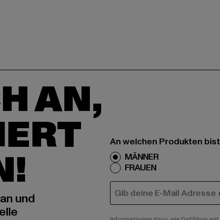
H AN,
IERT
An welchen Produkten bist
N!
MÄNNER
FRAUEN
E-MAIL
 an und
elle
Informationen dazu, wie DefShop mit 