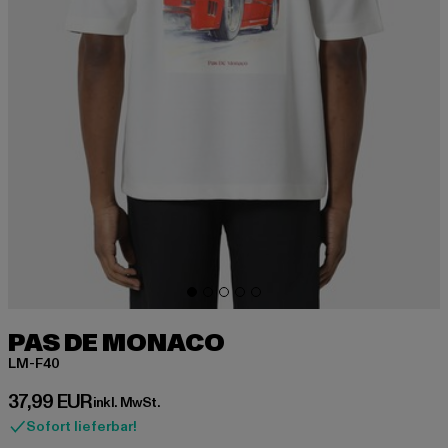
PAS DE MONACO
LM-F40
Derzeitiger Preis: 37,99 EUR
37,99 EUR
inkl. MwSt.
Sofort lieferbar!