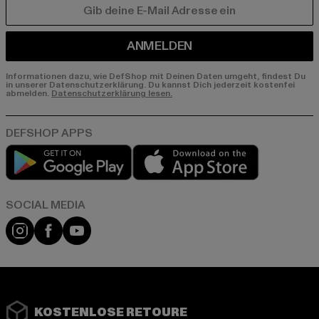
E-MAIL
ANMELDEN
Informationen dazu, wie DefShop mit Deinen Daten umgeht, findest Du
in unserer Datenschutzerklärung. Du kannst Dich jederzeit kostenfei
abmelden.
Datenschutzerklärung lesen.
Play market
App store
Instagram
Facebook
YouTube
KOSTENLOSE RETOURE