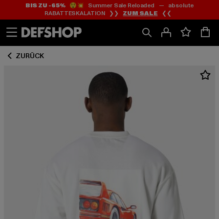
BIS ZU -65%
😲💥 Summer Sale Reloaded — absolute
Zum
Zum
RABATTESKALATION ❯❯
ZUM SALE
❮❮
Inhalt
Fußzeile
springen
springen
ZURÜCK