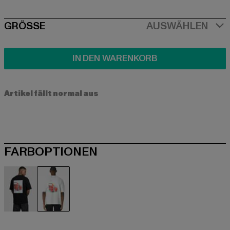
SIZE
GRÖSSE
AUSWÄHLEN
IN DEN WARENKORB
Artikel fällt normal aus
FARBOPTIONEN
schwarz
weiß