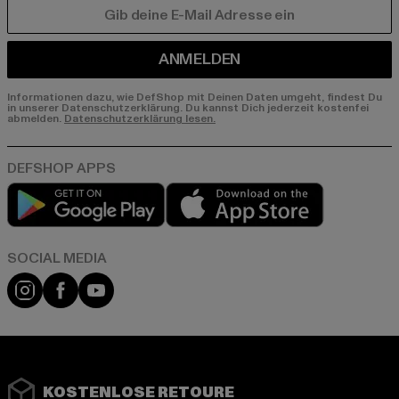
E-MAIL
ANMELDEN
Informationen dazu, wie DefShop mit Deinen Daten umgeht, findest Du
in unserer Datenschutzerklärung. Du kannst Dich jederzeit kostenfei
abmelden.
Datenschutzerklärung lesen.
Play market
App store
Instagram
Facebook
YouTube
KOSTENLOSE RETOURE