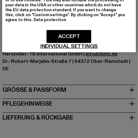
Marke: Dangerous DNGRS
your data in the USA or other countries which do not have
Kat.: Übergangsjacken
the EU data protection standard. If you want to change
this, click on "Custom settings". By clicking on "Accept" you
Farbe: rot
agree to this.
Data protection
Hersteller Farbe: red
Materialzusammensetzung: 100% Polyester
ACCEPT
Art.Nr: DGJA243-00199
INDIVIDUAL SETTINGS
Hersteller: TB International GmbH |
info@tbint.de
Dr.-Robert-Murjahn-Straße 7 | 64372 Ober-Ramstadt |
DE
GRÖSSE & PASSFORM
PFLEGEHINWEISE
LIEFERUNG & RÜCKGABE