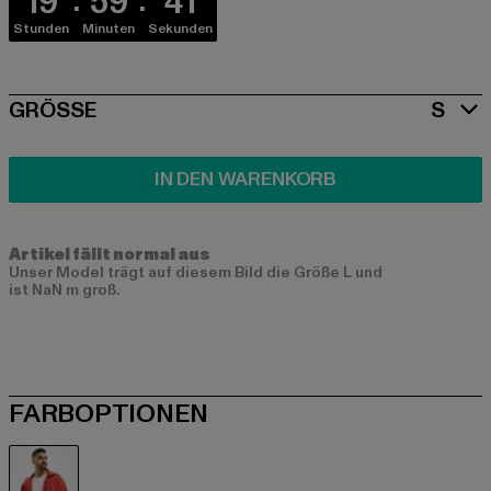
19
59
41
Stunden
Minuten
Sekunden
SIZE
GRÖSSE
S
IN DEN WARENKORB
Artikel fällt normal aus
Unser Model trägt auf diesem Bild die Größe L und
ist NaN m groß.
FARBOPTIONEN