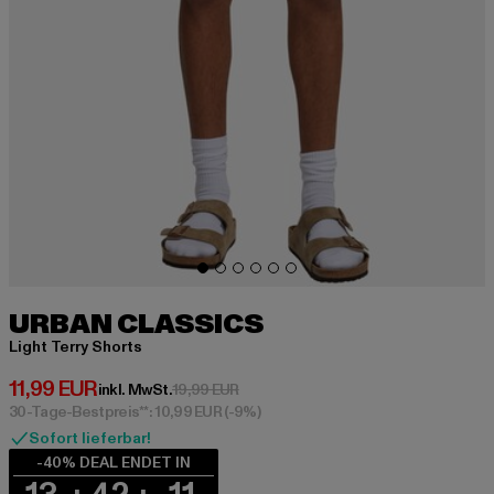
URBAN CLASSICS
Light Terry Shorts
Derzeitiger Preis: 11,99 EUR
11,99 EUR
Aktionspreis: 19,99 EUR
inkl. MwSt.
19,99 EUR
30-Tage-Bestpreis**: 10,99 EUR
(-9%)
Sofort lieferbar!
-40% DEAL ENDET IN