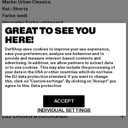
Marke: Urban Classics
Kat.: Shorts
Farbe: weiß
Hersteller Farbe: whitesand
GREAT TO SEE YOU
Materialzusammensetzung: 70% Baumwolle, 30%
Polyester
HERE!
Art.Nr: TB6665-02903
DefShop uses cookies to improve your use experience,
save your preferences, analyse use behaviour and to
Hersteller: TB International GmbH |
info@tbint.de
provide and measure interest-based contents and
advertising. In addition, we allow partners to extract data
Dr.-Robert-Murjahn-Straße 7 | 64372 Ober-Ramstadt |
or to use cookies. This may also include the processing of
DE
your data in the USA or other countries which do not have
the EU data protection standard. If you want to change
this, click on "Custom settings". By clicking on "Accept" you
agree to this.
Data protection
GRÖSSE & PASSFORM
ACCEPT
PFLEGEHINWEISE
INDIVIDUAL SETTINGS
LIEFERUNG & RÜCKGABE