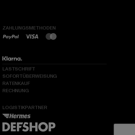
ZAHLUNGSMETHODEN
LASTSCHRIFT
SOFORTÜBERWEISUNG
RATENKAUF
RECHNUNG
LOGISTIKPARTNER