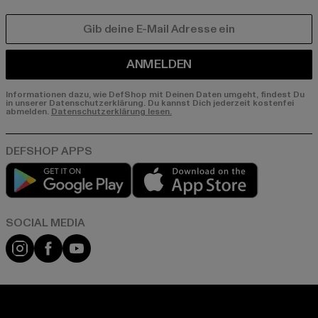
E-MAIL
ANMELDEN
Informationen dazu, wie DefShop mit Deinen Daten umgeht, findest Du
in unserer Datenschutzerklärung. Du kannst Dich jederzeit kostenfei
abmelden.
Datenschutzerklärung lesen.
Play market
App store
Instagram
Facebook
YouTube