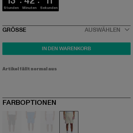
13
42
11
Stunden
Minuten
Sekunden
SIZE
GRÖSSE
AUSWÄHLEN
IN DEN WARENKORB
Artikel fällt normal aus
FARBOPTIONEN