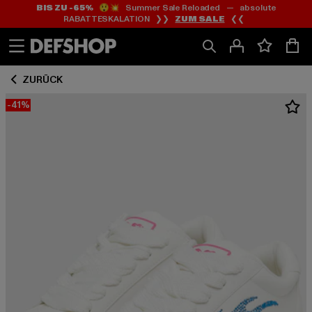
BIS ZU -65%
😲💥 Summer Sale Reloaded — absolute
Zum
Zum
RABATTESKALATION ❯❯
ZUM SALE
❮❮
Inhalt
Fußzeile
springen
springen
ZURÜCK
-41%