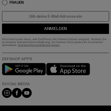
FRAUEN
E-MAIL
ANMELDEN
Informationen dazu, wie DefShop mit Deinen Daten umgeht, findest Du
in unserer Datenschutzerklärung. Du kannst Dich jederzeit kostenfei
abmelden.
Datenschutzerklärung lesen.
Play market
App store
Instagram
Facebook
YouTube