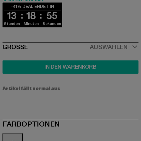
-41% DEAL ENDET IN
13
18
55
Stunden
Minuten
Sekunden
SIZE
GRÖSSE
AUSWÄHLEN
IN DEN WARENKORB
Artikel fällt normal aus
FARBOPTIONEN