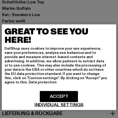
Schafthöhe: Low Top
Marke: Buffalo
Kat.: Sneakers Low
Farbe: weiß
Hersteller Farbe: white/blue/pink
GREAT TO SEE YOU
Obermaterial: sonstiges Material
HERE!
Innenfutter: Textil
Art.Nr: 1636415-19073
DefShop uses cookies to improve your use experience,
save your preferences, analyse use behaviour and to
provide and measure interest-based contents and
Hersteller: Buffalo Boots GmbH |
service-de@buffalo-
advertising. In addition, we allow partners to extract data
boots.com
or to use cookies. This may also include the processing of
your data in the USA or other countries which do not have
Schanzenstraße 41 | 51063 Köln | DE
the EU data protection standard. If you want to change
this, click on "Custom settings". By clicking on "Accept" you
agree to this.
Data protection
GRÖSSE & PASSFORM
ACCEPT
PFLEGEHINWEISE
INDIVIDUAL SETTINGS
LIEFERUNG & RÜCKGABE