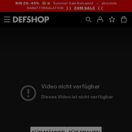
BIS ZU -65%
😲💥 Summer Sale Reloaded — absolute
Zum
Zum
RABATTESKALATION ❯❯
ZUM SALE
❮❮
Inhalt
Fußzeile
springen
springen
HOME
PAGE
|
Video nicht verfügbar
Dieses Video ist nicht verfügbar