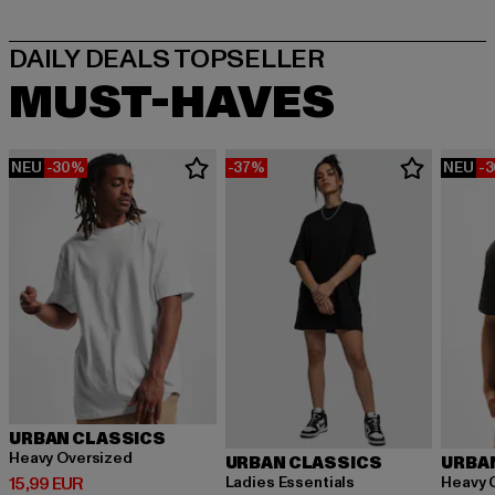
MUST-HAVES
NEU
-30%
-37%
NEU
-
URBAN CLASSICS
Heavy Oversized
URBAN CLASSICS
URBA
Derzeitiger Preis: 15,99 EUR
Ladies Essentials
Heavy 
15,99 EUR