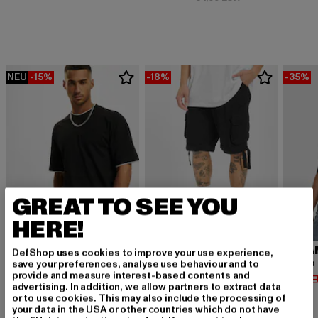
NEU
-15%
-18%
-35%
GREAT TO SEE YOU
HERE!
URBAN CLASSICS
BRANDIT
URBA
DefShop uses cookies to improve your use experience,
Contrast Tall Tee
Urban Legend
save your preferences, analyse use behaviour and to
provide and measure interest-based contents and
Derzeitiger Preis: 12,74 EUR
Derzeitiger Preis: 32,79 EUR
Derzeit
12,74 EUR
32,79 EUR
14,94 
advertising. In addition, we allow partners to extract data
Aktionspreis: 14,99 EUR
Aktionspreis: 39,
14,99 EUR
39,99 EUR
or to use cookies. This may also include the processing of
your data in the USA or other countries which do not have