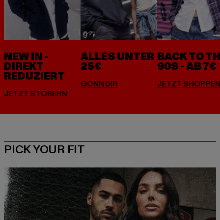
NEW IN -
ALLES UNTER
BACK TO T
DIREKT
25€
90S - AB 7€
REDUZIERT
PICK YOUR FIT