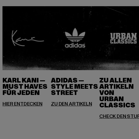
KARL KANI —
ADIDAS —
ZU ALLEN
MUST HAVES
STYLE MEETS
ARTIKELN
FÜR JEDEN
VON
URBAN