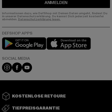
ANMELDEN
Informationen dazu, wie DefShop mit Deinen Daten umgeht, findest Du
in unserer Datenschutzerklärung. Du kannst Dich jederzeit kostenfei
abmelden.
Datenschutzerklärung lesen.
Play market
App store
Instagram
Facebook
YouTube
KOSTENLOSE RETOURE
TIEFPREISGARANTIE